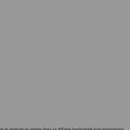
e te istakom na mjestu fuga za držanje horizontale kod postavljanja