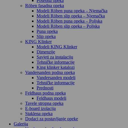
Posebna opeka
Röben fasadna opeka
Modeli Röben puna opeka – Njemačka
Modeli Röben slip opeka – Njemačka
Modeli Röben puna opeka – Poljska
Modeli Röben slip opeka – Poljska
Puna opeka
Slip opeka
KING Klinker
Modeli KING Klinker
Dimenzije
Savjeti za instalaciju
Tehničke informacije
King klinker katalozi
Vandersanden podna opeka
Vandersanden modeli
Tehničke informacije
Prednosti
Feldhaus podna opeka
Feldhaus modeli
Tavele stropna opeka
E-board izolacija
Staklena opeka
Dodaci za postavljanje opeke
Galerija