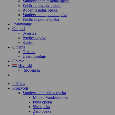
Vandersanden fasadna opeka
Feldhaus fasadna opeka
Röben fasadna opeka
Vandersanden podna opeka
Feldhaus podna opeka
Postavljanje
O opeci
Svojstva
Povijest opeke
Savjeti
O nama
O nama
Uvjeti prodaje
Objave
Hrvatski
Slovenski
Početna
Proizvodi
Vandersanden zidna opeka
Modeli Vandersanden
Puna opeka
Slip opeka
Zero opeka