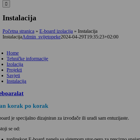
Instalacija
Početna stranica
»
E-board izolacija
»
Instalacija
Instalacija
Admin_svijetopeke
2024-04-29T19:35:23+02:00
oggle
avigation
Home
Tehničke informacije
Izolacija
Projekti
Savjeti
Instalacija
an korak po korak
oard je specijalno dizajniran za izvođače ili uradi sam entuzijaste.
toji se od:
toplinskog E-board¸panela sa sistemom utor-pero za precizno spajanj