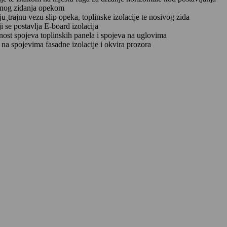
nalnog zidanja opekom
trajnu vezu slip opeka, toplinske izolacije te nosivog zida
ji se postavlja E-board izolacija
ost spojeva toplinskih panela i spojeva na uglovima
na spojevima fasadne izolacije i okvira prozora