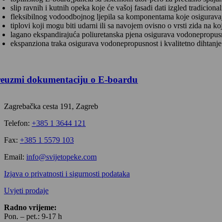
slip ravnih i kutnih opeka koje će vašoj fasadi dati izgled tradicio
fleksibilnog vodoodbojnog ljepila sa komponentama koje osiguravaju¸
tiplovi koji mogu biti udarni ili sa navojem ovisno o vrsti zida na ko
lagano ekspandirajuća poliuretanska pjena osigurava vodonepropusn
ekspanziona traka osigurava vodonepropusnost i kvalitetno dihtanje 
reuzmi dokumentaciju o E-boardu
Zagrebačka cesta 191, Zagreb
Telefon:
+385 1 3644 121
Fax:
+385 1 5579 103
Email:
info@svijetopeke.com
Izjava o privatnosti i sigurnosti podataka
Uvjeti prodaje
Radno vrijeme:
Pon. – pet.: 9-17 h