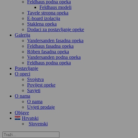
Feldhaus podna opeka
Feldhaus modeli
Tavele stropna opeka
E-board izolacija
Staklena opeka
Dodaci za postavljanje opeke
Galerija
Vandersanden fasadna opeka
Feldhaus fasadna opeka
Röben fasadna opeka
Vandersanden podna opeka
Feldhaus podna opeka
Postavljanje
O opeci
Svojstva
Povijest opeke
Savjeti
O nama
O nama
Uvjeti prodaje
Objave
Hrvatski
Slovenski
Traži...