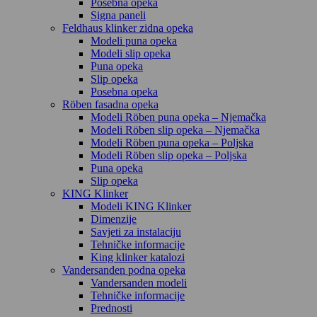
Posebna opeka
Signa paneli
Feldhaus klinker zidna opeka
Modeli puna opeka
Modeli slip opeka
Puna opeka
Slip opeka
Posebna opeka
Röben fasadna opeka
Modeli Röben puna opeka – Njemačka
Modeli Röben slip opeka – Njemačka
Modeli Röben puna opeka – Poljska
Modeli Röben slip opeka – Poljska
Puna opeka
Slip opeka
KING Klinker
Modeli KING Klinker
Dimenzije
Savjeti za instalaciju
Tehničke informacije
King klinker katalozi
Vandersanden podna opeka
Vandersanden modeli
Tehničke informacije
Prednosti