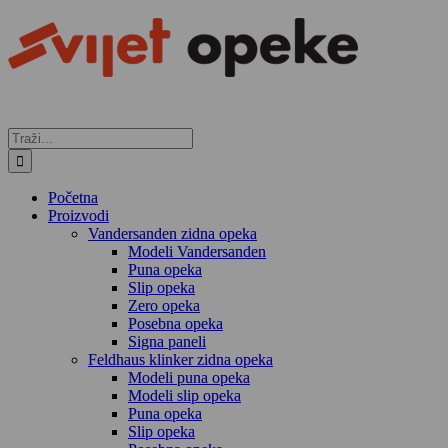
Skip
to
content
Traži...
Početna
Proizvodi
Vandersanden zidna opeka
Modeli Vandersanden
Puna opeka
Slip opeka
Zero opeka
Posebna opeka
Signa paneli
Feldhaus klinker zidna opeka
Modeli puna opeka
Modeli slip opeka
Puna opeka
Slip opeka