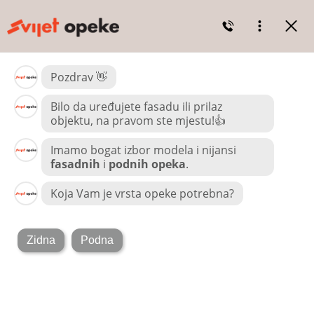
Skip to content
Search for:
Domača stran
Proizvodi
Vandersanden stenska opeka
Modeli Vandersanden
Polna opeka
Slip opeka
Zero opeka
Posebna opeka
Signa paneli
Stenska opeka iz klinkerja Feldhaus
Modeli Feldhaus
Modeli Feldhaus slip opeka
Polna opeka
Zdrs opeke
Posebna opeka
Röben fasadna opeka