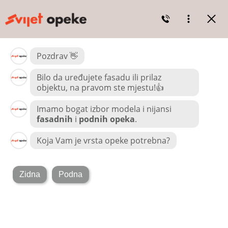
Skip to content
Search for:
Domača stran
Proizvodi
Vandersanden stenska opeka
Modeli Vandersanden
Polna opeka
Slip opeka
Zero opeka
Posebna opeka
Signa paneli
Stenska opeka iz klinkerja Feldhaus
Modeli Feldhaus
Modeli Feldhaus slip opeka
Polna opeka
Zdrs opeke
Posebna opeka
Röben fasadna opeka
Modeli iz polne opeke Röben – Nemčija
Modeli slip opek Röben – Nemčija
Modeli iz polne opeke Röben – Poljska