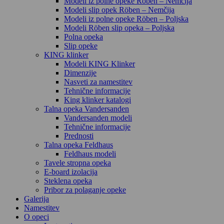
Modeli iz polne opeke Röben – Nemčija
Modeli slip opek Röben – Nemčija
Modeli iz polne opeke Röben – Poljska
Modeli Röben slip opeka – Poljska
Polna opeka
Slip opeke
KING klinker
Modeli KING Klinker
Dimenzije
Nasveti za namestitev
Tehnične informacije
King klinker katalogi
Talna opeka Vandersanden
Vandersanden modeli
Tehnične informacije
Prednosti
Talna opeka Feldhaus
Feldhaus modeli
Tavele stropna opeka
E-board izolacija
Steklena opeka
Pribor za polaganje opeke
Galerija
Namestitev
O opeci