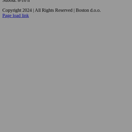
Subota: 8-16 h
Copyright 2024 | All Rights Reserved | Boston d.o.o.
Facebook
Instagram
Email
YouTube
Page load link
Go
to
Top