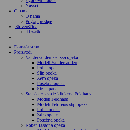
Zgodovina opek
Nasveti
O nama
O nama
Pogoji prodaje
Slovenščina
Hrvaški
Domača stran
Proizvodi
Vandersanden stenska opeka
Modeli Vandersanden
Polna opeka
Slip opeka
Zero opeka
Posebna opeka
Signa paneli
Stenska opeka iz klinkerja Feldhaus
Modeli Feldhaus
Modeli Feldhaus slip opeka
Polna opeka
Zdrs opeke
Posebna opeka
Röben fasadna opeka