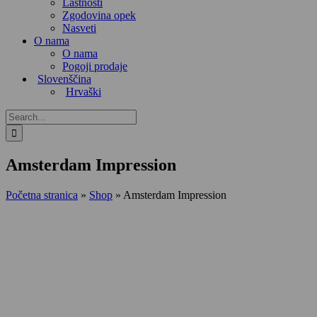
Lastnosti
Zgodovina opek
Nasveti
O nama
O nama
Pogoji prodaje
Slovenščina
Hrvaški
Search
for:
Amsterdam Impression
Početna stranica
»
Shop
»
Amsterdam Impression