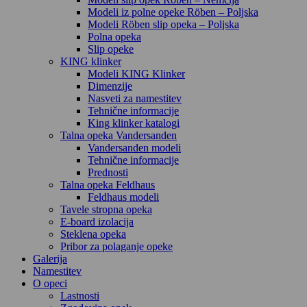
Modeli iz polne opeke Röben – Poljska
Modeli Röben slip opeka – Poljska
Polna opeka
Slip opeke
KING klinker
Modeli KING Klinker
Dimenzije
Nasveti za namestitev
Tehnične informacije
King klinker katalogi
Talna opeka Vandersanden
Vandersanden modeli
Tehnične informacije
Prednosti
Talna opeka Feldhaus
Feldhaus modeli
Tavele stropna opeka
E-board izolacija
Steklena opeka
Pribor za polaganje opeke
Galerija
Namestitev
O opeci
Lastnosti