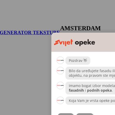
AMSTERDAM
GENERATOR TEKSTURE
IMPRESSION
Proizvajalec
Vandersanden
Klinker –
Vrsta opeke
ventilirana opeka
Barva
vijolična
Dodatna
rjav
,
siva
barva
Vrsta
Večbarvna