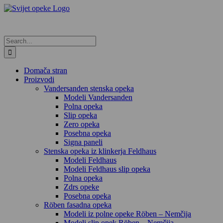
Skip
to
content
Search
for:
Domača stran
Proizvodi
Vandersanden stenska opeka
Modeli Vandersanden
Polna opeka
Slip opeka
Zero opeka
Posebna opeka
Signa paneli
Stenska opeka iz klinkerja Feldhaus
Modeli Feldhaus
Modeli Feldhaus slip opeka
Polna opeka
Zdrs opeke
Posebna opeka
Röben fasadna opeka
Modeli iz polne opeke Röben – Nemčija
Modeli slip opek Röben – Nemčija