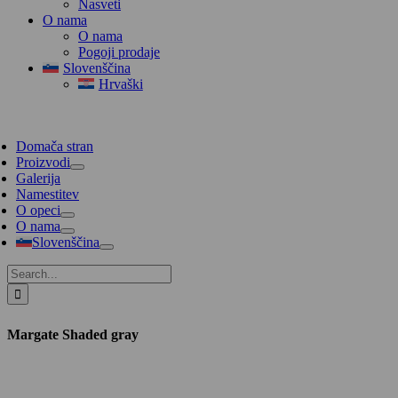
Nasveti
O nama
O nama
Pogoji prodaje
Slovenščina
Hrvaški
Domača stran
Proizvodi
Galerija
Namestitev
O opeci
O nama
Slovenščina
Search
for:
Margate Shaded gray