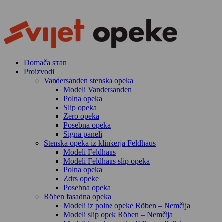
Skip
to
content
Domača stran
Proizvodi
Vandersanden stenska opeka
Modeli Vandersanden
Polna opeka
Slip opeka
Zero opeka
Posebna opeka
Signa paneli
Stenska opeka iz klinkerja Feldhaus
Modeli Feldhaus
Modeli Feldhaus slip opeka
Polna opeka
Zdrs opeke
Posebna opeka
Röben fasadna opeka
Modeli iz polne opeke Röben – Nemčija
Modeli slip opek Röben – Nemčija