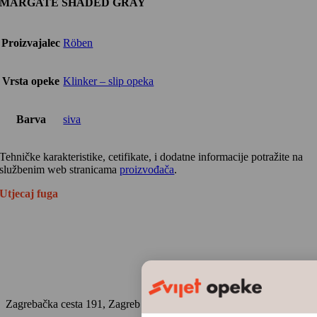
MARGATE SHADED GRAY
Proizvajalec
Röben
Vrsta opeke
Klinker – slip opeka
Barva
siva
Tehničke karakteristike, cetifikate, i dodatne informacije potražite na
službenim web stranicama
proizvođača
.
Utjecaj fuga
Zagrebačka cesta 191, Zagreb