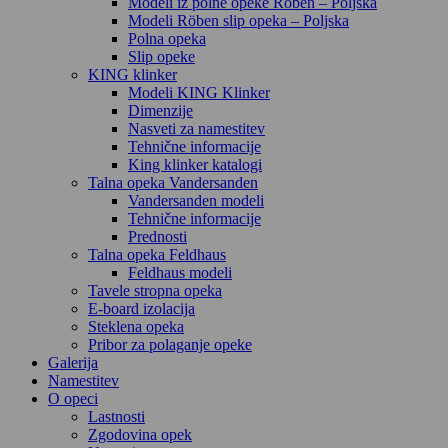
Modeli iz polne opeke Röben – Poljska
Modeli Röben slip opeka – Poljska
Polna opeka
Slip opeke
KING klinker
Modeli KING Klinker
Dimenzije
Nasveti za namestitev
Tehnične informacije
King klinker katalogi
Talna opeka Vandersanden
Vandersanden modeli
Tehnične informacije
Prednosti
Talna opeka Feldhaus
Feldhaus modeli
Tavele stropna opeka
E-board izolacija
Steklena opeka
Pribor za polaganje opeke
Galerija
Namestitev
O opeci
Lastnosti
Zgodovina opek