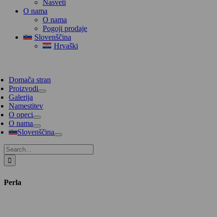
Nasveti
O nama
O nama
Pogoji prodaje
Slovenščina
Hrvaški
Domača stran
Proizvodi
Galerija
Namestitev
O opeci
O nama
Slovenščina
Search
for:
Perla