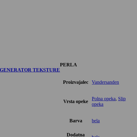
PERLA
GENERATOR TEKSTURE
Proizvajalec
Vandersanden
Polna opeka
,
Slip
Vrsta opeke
opeka
Barva
bela
Dodatna