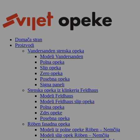
Skip
to
content
Domača stran
Proizvodi
Vandersanden stenska opeka
Modeli Vandersanden
Polna opeka
Slip opeka
Zero opeka
Posebna opeka
Signa paneli
Stenska opeka iz klinkerja Feldhaus
Modeli Feldhaus
Modeli Feldhaus slip opeka
Polna opeka
Zdrs opeke
Posebna opeka
Röben fasadna opeka
Modeli iz polne opeke Röben – Nemčija
Modeli slip opek Röben – Nemčija