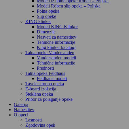
Modeli iz polne opeke Röben – Poljska
Modeli Röben slip opeka – Poljska
Polna opeka
Slip opeke
KING klinker
Modeli KING Klinker
Dimenzije
Nasveti za namestitev
Tehnične informacije
King klinker katalogi
Talna opeka Vandersanden
Vandersanden modeli
Tehnične informacije
Prednosti
Talna opeka Feldhaus
Feldhaus modeli
Tavele stropna opeka
E-board izolacija
Steklena opeka
Pribor za polaganje opeke
Galerija
Namestitev
O opeci
Lastnosti
Zgodovina opek