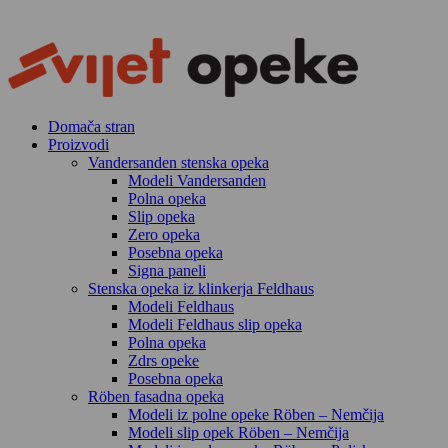
Skip
to
content
Domača stran
Proizvodi
Vandersanden stenska opeka
Modeli Vandersanden
Polna opeka
Slip opeka
Zero opeka
Posebna opeka
Signa paneli
Stenska opeka iz klinkerja Feldhaus
Modeli Feldhaus
Modeli Feldhaus slip opeka
Polna opeka
Zdrs opeke
Posebna opeka
Röben fasadna opeka
Modeli iz polne opeke Röben – Nemčija
Modeli slip opek Röben – Nemčija