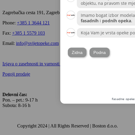
Zagrebačka cesta 191, Zagreb
Phone:
+385 1 3644 121
Fax:
+385 1 5579 103
Email:
info@svijetopeke.com
Izjava o zasebnosti in varnosti podatkov
Pogoji prodaje
Delovni čas:
Pon. – pet.: 9-17 h
Subota: 8-16 h
Copyright 2024 | All Rights Reserved | Boston d.o.o.