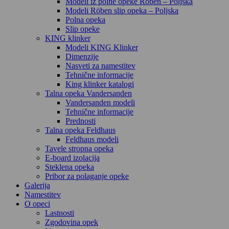
Modeli iz polne opeke Röben – Poljska
Modeli Röben slip opeka – Poljska
Polna opeka
Slip opeke
KING klinker
Modeli KING Klinker
Dimenzije
Nasveti za namestitev
Tehnične informacije
King klinker katalogi
Talna opeka Vandersanden
Vandersanden modeli
Tehnične informacije
Prednosti
Talna opeka Feldhaus
Feldhaus modeli
Tavele stropna opeka
E-board izolacija
Steklena opeka
Pribor za polaganje opeke
Galerija
Namestitev
O opeci
Lastnosti
Zgodovina opek