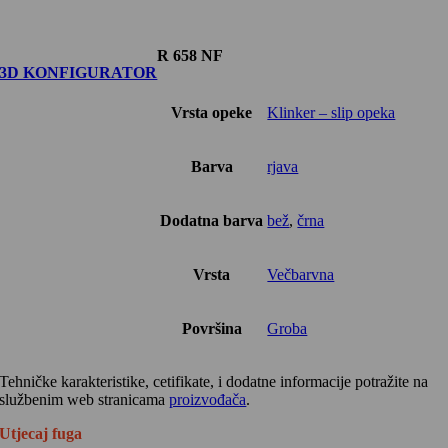
R 658 NF
3D KONFIGURATOR
Vrsta opeke
Klinker – slip opeka
Barva
rjava
Dodatna barva
bež
,
črna
Vrsta
Večbarvna
Površina
Groba
Tehničke karakteristike, cetifikate, i dodatne informacije potražite na
službenim web stranicama
proizvođača
.
Utjecaj fuga