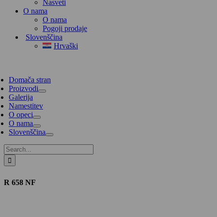
Nasveti
O nama
O nama
Pogoji prodaje
Slovenščina
Hrvaški
Domača stran
Proizvodi
Galerija
Namestitev
O opeci
O nama
Slovenščina
Search
for:
R 658 NF