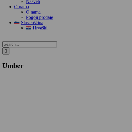
Nasveti
O nama
O nama
Pogoji prodaje
Slovenščina
Hrvaški
Search
for:
Umber