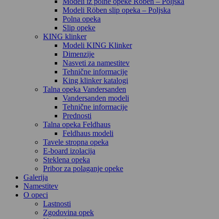
Modeli iz polne opeke Röben – Poljska
Modeli Röben slip opeka – Poljska
Polna opeka
Slip opeke
KING klinker
Modeli KING Klinker
Dimenzije
Nasveti za namestitev
Tehnične informacije
King klinker katalogi
Talna opeka Vandersanden
Vandersanden modeli
Tehnične informacije
Prednosti
Talna opeka Feldhaus
Feldhaus modeli
Tavele stropna opeka
E-board izolacija
Steklena opeka
Pribor za polaganje opeke
Galerija
Namestitev
O opeci
Lastnosti
Zgodovina opek