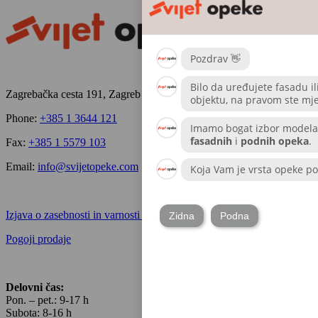
Zagrebačka cesta 191, Zagreb
Phone:
+385 1 3644 121
Fax:
+385 1 5579 103
Email:
info@svijetopeke.com
Izjava o zasebnosti in varnosti podatkov
Pogoji prodaje
Delovni čas:
Pon. – pet.: 9-17 h
Subota: 8-16 h