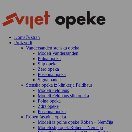
Skip
to
content
Domača stran
Proizvodi
Vandersanden stenska opeka
Modeli Vandersanden
Polna opeka
Slip opeka
Zero opeka
Posebna opeka
Signa paneli
Stenska opeka iz klinkerja Feldhaus
Modeli Feldhaus
Modeli Feldhaus slip opeka
Polna opeka
Zdrs opeke
Posebna opeka
Röben fasadna opeka
Modeli iz polne opeke Röben – Nemčija
Modeli slip opek Röben – Nemčija