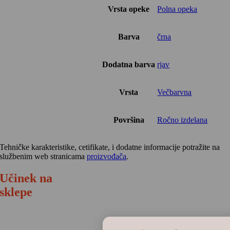
Vrsta opeke
Polna opeka
Barva
črna
Dodatna barva
rjav
Vrsta
Večbarvna
Površina
Ročno izdelana
Tehničke karakteristike, cetifikate, i dodatne informacije potražite na
službenim web stranicama
proizvođača
.
Učinek na
sklepe