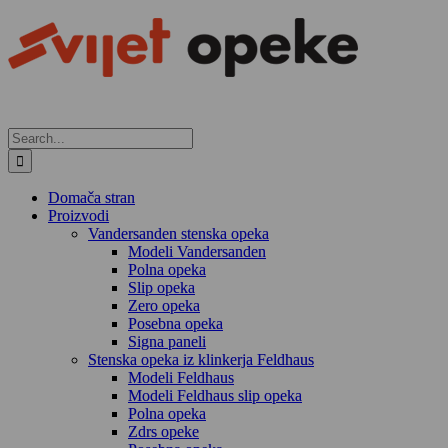
Skip
to
content
Search
for:
Domača stran
Proizvodi
Vandersanden stenska opeka
Modeli Vandersanden
Polna opeka
Slip opeka
Zero opeka
Posebna opeka
Signa paneli
Stenska opeka iz klinkerja Feldhaus
Modeli Feldhaus
Modeli Feldhaus slip opeka
Polna opeka
Zdrs opeke