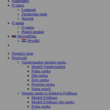
Namestitev
O opeci
Lastnosti
Zgodovina opek
Nasveti
O nama
O nama
Pogoji prodaje
Slovenščina
Hrvaški
Domača stran
Proizvodi
Vandersanden stenska opeka
Modeli Vandersanden
Polna opeka
Slip opeka
Zero opeka
Posebna opeka
Signa paneli
Stenska opeka iz klinkerja Feldhaus
Modeli Feldhaus
Modeli Feldhaus slip opeka
Polna opeka