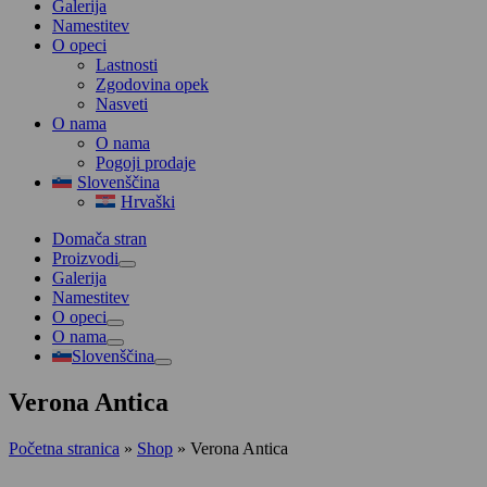
Galerija
Namestitev
O opeci
Lastnosti
Zgodovina opek
Nasveti
O nama
O nama
Pogoji prodaje
Slovenščina
Hrvaški
Domača stran
Proizvodi
Galerija
Namestitev
O opeci
O nama
Slovenščina
Verona Antica
Početna stranica
»
Shop
»
Verona Antica