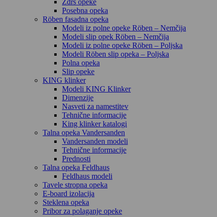
Zdrs opeke
Posebna opeka
Röben fasadna opeka
Modeli iz polne opeke Röben – Nemčija
Modeli slip opek Röben – Nemčija
Modeli iz polne opeke Röben – Poljska
Modeli Röben slip opeka – Poljska
Polna opeka
Slip opeke
KING klinker
Modeli KING Klinker
Dimenzije
Nasveti za namestitev
Tehnične informacije
King klinker katalogi
Talna opeka Vandersanden
Vandersanden modeli
Tehnične informacije
Prednosti
Talna opeka Feldhaus
Feldhaus modeli
Tavele stropna opeka
E-board izolacija
Steklena opeka
Pribor za polaganje opeke