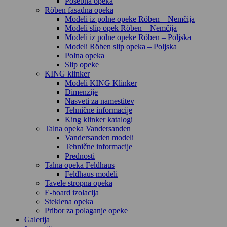
Posebna opeka
Röben fasadna opeka
Modeli iz polne opeke Röben – Nemčija
Modeli slip opek Röben – Nemčija
Modeli iz polne opeke Röben – Poljska
Modeli Röben slip opeka – Poljska
Polna opeka
Slip opeke
KING klinker
Modeli KING Klinker
Dimenzije
Nasveti za namestitev
Tehnične informacije
King klinker katalogi
Talna opeka Vandersanden
Vandersanden modeli
Tehnične informacije
Prednosti
Talna opeka Feldhaus
Feldhaus modeli
Tavele stropna opeka
E-board izolacija
Steklena opeka
Pribor za polaganje opeke
Galerija