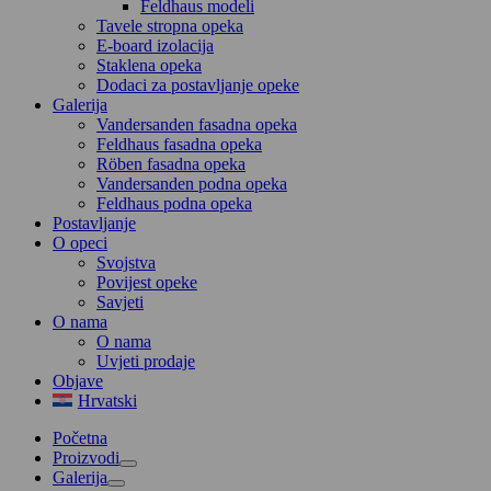
Feldhaus modeli
Tavele stropna opeka
E-board izolacija
Staklena opeka
Dodaci za postavljanje opeke
Galerija
Vandersanden fasadna opeka
Feldhaus fasadna opeka
Röben fasadna opeka
Vandersanden podna opeka
Feldhaus podna opeka
Postavljanje
O opeci
Svojstva
Povijest opeke
Savjeti
O nama
O nama
Uvjeti prodaje
Objave
Hrvatski
Početna
Proizvodi
Galerija