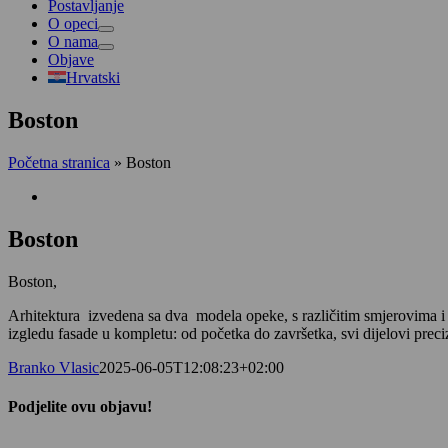
Postavljanje
O opeci
O nama
Objave
Hrvatski
Boston
Početna stranica
»
Boston
View
Larger
Image
Boston
Boston,
Arhitektura izvedena sa dva modela opeke, s različitim smjerovima i de
izgledu fasade u kompletu: od početka do završetka, svi dijelovi preci
Branko Vlasic
2025-06-05T12:08:23+02:00
Podjelite ovu objavu!
Facebook
LinkedIn
Email: