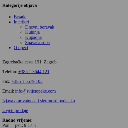
Kategorije objava
Fasade
Interijeri
Dnevni boravak
Kuhinja
Kupaona
Spavaća soba
O opeci
Zagrebačka cesta 191, Zagreb
Telefon:
+385 1 3644 121
Fax:
+385 1 5579 103
Email:
info@svijetopeke.com
Izjava o privatnosti i sigurnosti podataka
Uvjeti prodaje
Radno vrijeme:
Pon. – pet.: 9-17 h