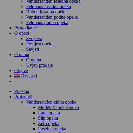
Vandersanden fasadna opeka
Feldhaus fasadna opeka
Röben fasadna opeka
Vandersanden podna opeka
Feldhaus podna opeka
Postavljanje
O opeci
Svojstva
Povijest opeke
Savjeti
O nama
O nama
Uvjeti prodaje
Objave
Hrvatski
Početna
Proizvodi
Vandersanden zidna opeka
Modeli Vandersanden
Puna opeka
Slip opeka
Zero opeka
Posebna opeka