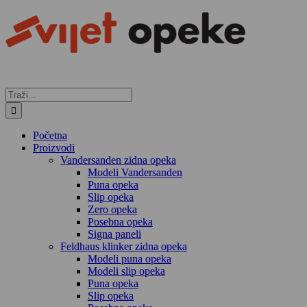
Skip
to
content
Traži...
Početna
Proizvodi
Vandersanden zidna opeka
Modeli Vandersanden
Puna opeka
Slip opeka
Zero opeka
Posebna opeka
Signa paneli
Feldhaus klinker zidna opeka
Modeli puna opeka
Modeli slip opeka
Puna opeka
Slip opeka