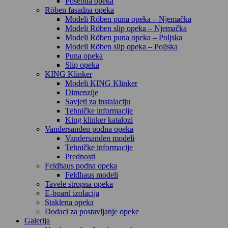
Posebna opeka
Röben fasadna opeka
Modeli Röben puna opeka – Njemačka
Modeli Röben slip opeka – Njemačka
Modeli Röben puna opeka – Poljska
Modeli Röben slip opeka – Poljska
Puna opeka
Slip opeka
KING Klinker
Modeli KING Klinker
Dimenzije
Savjeti za instalaciju
Tehničke informacije
King klinker katalozi
Vandersanden podna opeka
Vandersanden modeli
Tehničke informacije
Prednosti
Feldhaus podna opeka
Feldhaus modeli
Tavele stropna opeka
E-board izolacija
Staklena opeka
Dodaci za postavljanje opeke
Galerija