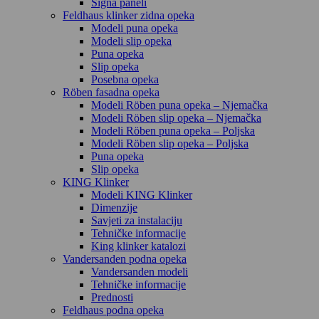
Signa paneli
Feldhaus klinker zidna opeka
Modeli puna opeka
Modeli slip opeka
Puna opeka
Slip opeka
Posebna opeka
Röben fasadna opeka
Modeli Röben puna opeka – Njemačka
Modeli Röben slip opeka – Njemačka
Modeli Röben puna opeka – Poljska
Modeli Röben slip opeka – Poljska
Puna opeka
Slip opeka
KING Klinker
Modeli KING Klinker
Dimenzije
Savjeti za instalaciju
Tehničke informacije
King klinker katalozi
Vandersanden podna opeka
Vandersanden modeli
Tehničke informacije
Prednosti
Feldhaus podna opeka