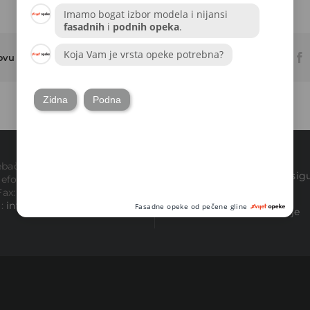
 ovu objavu!
bačka cesta 191, Zagreb
Izjava o privatnosti i sig
lefon:
+385 1 3644 121
podataka
Fax:
+385 1 5579 103
l:
info@svijetopeke.com
Uvjeti prodaje