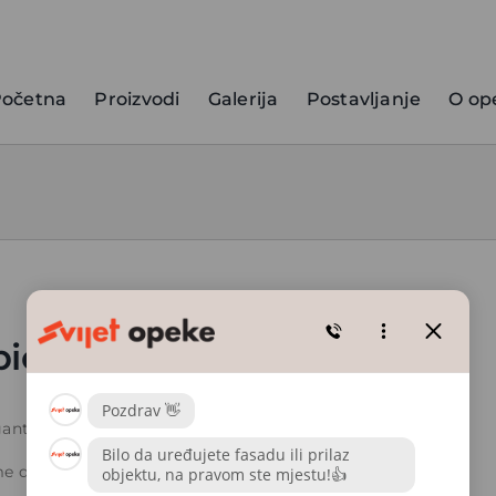
očetna
Proizvodi
Galerija
Postavljanje
O op
io WF
gantno, moderno = Cambio WF.
 doda suhozid i slobodni vez ne treba tražiti dalje.