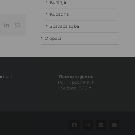
Kuhinja
Kupaona
Facebook
LinkedIn
Email:
Spavaća soba
O opeci
urnosti
Radno vrijeme:
Pon. – pet.: 9-17 h
Subota: 8-16 h
Facebook
Instagram
Email:
YouTube