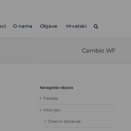
eci
O nama
Objave
Hrvatski
Cambio WF
Kategorije objava
Fasade
Interijeri
Dnevni boravak