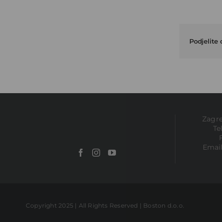
Podjelite
Zagre
Te
Emai
Copyright 2025 | All Rights Reserved | Boston d.o.o.