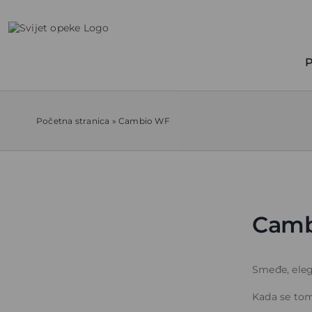
Skip
to
content
P
Početna stranica
»
Cambio WF
View
Larger
Camb
Image
Smeđe, ele
Kada se tome