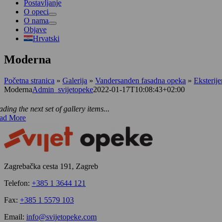
Postavljanje
O opeci
O nama
Objave
Hrvatski
Moderna
Početna stranica
»
Galerija
»
Vandersanden fasadna opeka
»
Eksterije
Moderna
Admin_svijetopeke
2022-01-17T10:08:43+02:00
ding the next set of gallery items...
ad More
Zagrebačka cesta 191, Zagreb
Telefon:
+385 1 3644 121
Fax:
+385 1 5579 103
Email:
info@svijetopeke.com