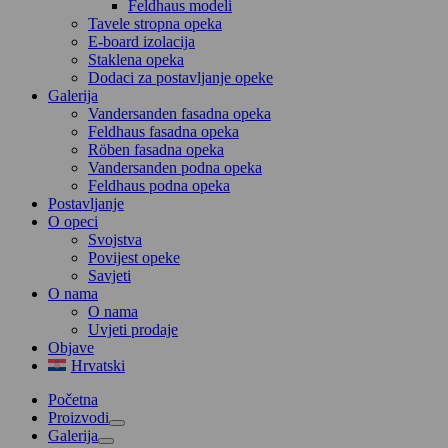
Feldhaus modeli
Tavele stropna opeka
E-board izolacija
Staklena opeka
Dodaci za postavljanje opeke
Galerija
Vandersanden fasadna opeka
Feldhaus fasadna opeka
Röben fasadna opeka
Vandersanden podna opeka
Feldhaus podna opeka
Postavljanje
O opeci
Svojstva
Povijest opeke
Savjeti
O nama
O nama
Uvjeti prodaje
Objave
Hrvatski
Početna
Proizvodi
Galerija