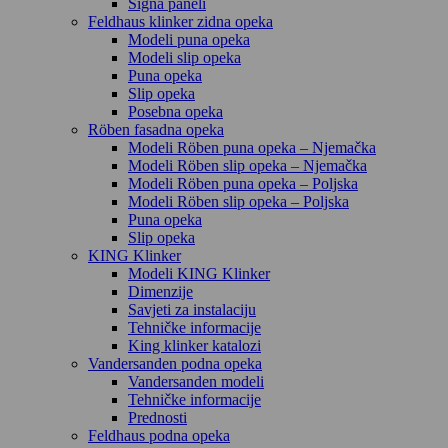
Signa paneli
Feldhaus klinker zidna opeka
Modeli puna opeka
Modeli slip opeka
Puna opeka
Slip opeka
Posebna opeka
Röben fasadna opeka
Modeli Röben puna opeka – Njemačka
Modeli Röben slip opeka – Njemačka
Modeli Röben puna opeka – Poljska
Modeli Röben slip opeka – Poljska
Puna opeka
Slip opeka
KING Klinker
Modeli KING Klinker
Dimenzije
Savjeti za instalaciju
Tehničke informacije
King klinker katalozi
Vandersanden podna opeka
Vandersanden modeli
Tehničke informacije
Prednosti
Feldhaus podna opeka