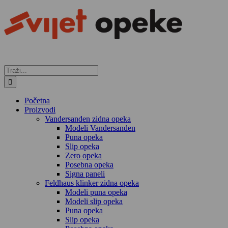
Skip
to
content
Traži...
Početna
Proizvodi
Vandersanden zidna opeka
Modeli Vandersanden
Puna opeka
Slip opeka
Zero opeka
Posebna opeka
Signa paneli
Feldhaus klinker zidna opeka
Modeli puna opeka
Modeli slip opeka
Puna opeka
Slip opeka