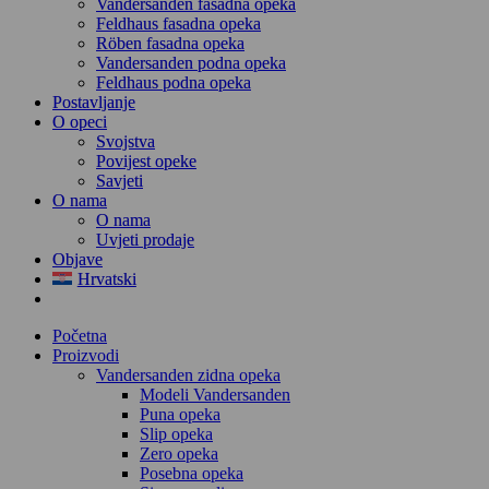
Vandersanden fasadna opeka
Feldhaus fasadna opeka
Röben fasadna opeka
Vandersanden podna opeka
Feldhaus podna opeka
Postavljanje
O opeci
Svojstva
Povijest opeke
Savjeti
O nama
O nama
Uvjeti prodaje
Objave
Hrvatski
Početna
Proizvodi
Vandersanden zidna opeka
Modeli Vandersanden
Puna opeka
Slip opeka
Zero opeka
Posebna opeka