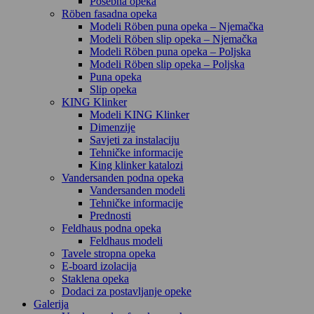
Posebna opeka
Röben fasadna opeka
Modeli Röben puna opeka – Njemačka
Modeli Röben slip opeka – Njemačka
Modeli Röben puna opeka – Poljska
Modeli Röben slip opeka – Poljska
Puna opeka
Slip opeka
KING Klinker
Modeli KING Klinker
Dimenzije
Savjeti za instalaciju
Tehničke informacije
King klinker katalozi
Vandersanden podna opeka
Vandersanden modeli
Tehničke informacije
Prednosti
Feldhaus podna opeka
Feldhaus modeli
Tavele stropna opeka
E-board izolacija
Staklena opeka
Dodaci za postavljanje opeke
Galerija