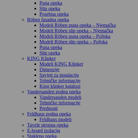
Puna opeka
Slip opeka
Posebna opeka
Röben fasadna opeka
Modeli Röben puna opeka – Njemačka
Modeli Röben slip opeka – Njemačka
Modeli Röben puna opeka – Poljska
Modeli Röben slip opeka – Poljska
Puna opeka
Slip opeka
KING Klinker
Modeli KING Klinker
Dimenzije
Savjeti za instalaciju
Tehničke informacije
King klinker katalozi
Vandersanden podna opeka
Vandersanden modeli
Tehničke informacije
Prednosti
Feldhaus podna opeka
Feldhaus modeli
Tavele stropna opeka
E-board izolacija
Staklena opeka