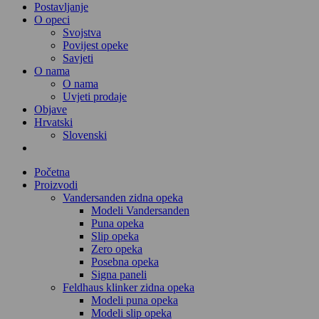
Postavljanje
O opeci
Svojstva
Povijest opeke
Savjeti
O nama
O nama
Uvjeti prodaje
Objave
Hrvatski
Slovenski
Početna
Proizvodi
Vandersanden zidna opeka
Modeli Vandersanden
Puna opeka
Slip opeka
Zero opeka
Posebna opeka
Signa paneli
Feldhaus klinker zidna opeka
Modeli puna opeka
Modeli slip opeka