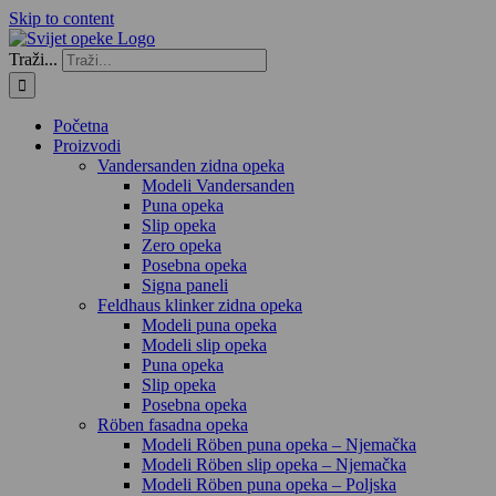
Skip to content
Traži...
Početna
Proizvodi
Vandersanden zidna opeka
Modeli Vandersanden
Puna opeka
Slip opeka
Zero opeka
Posebna opeka
Signa paneli
Feldhaus klinker zidna opeka
Modeli puna opeka
Modeli slip opeka
Puna opeka
Slip opeka
Posebna opeka
Röben fasadna opeka
Modeli Röben puna opeka – Njemačka
Modeli Röben slip opeka – Njemačka
Modeli Röben puna opeka – Poljska