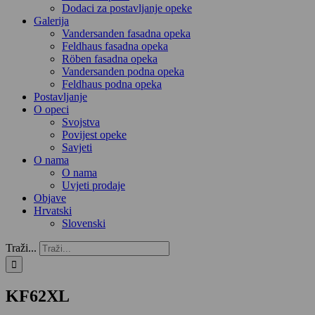
Dodaci za postavljanje opeke
Galerija
Vandersanden fasadna opeka
Feldhaus fasadna opeka
Röben fasadna opeka
Vandersanden podna opeka
Feldhaus podna opeka
Postavljanje
O opeci
Svojstva
Povijest opeke
Savjeti
O nama
O nama
Uvjeti prodaje
Objave
Hrvatski
Slovenski
Traži...
KF62XL