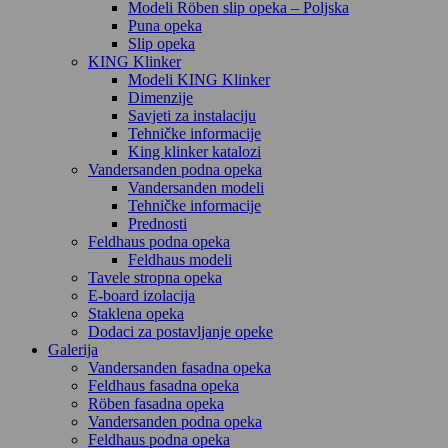
Modeli Röben slip opeka – Poljska
Puna opeka
Slip opeka
KING Klinker
Modeli KING Klinker
Dimenzije
Savjeti za instalaciju
Tehničke informacije
King klinker katalozi
Vandersanden podna opeka
Vandersanden modeli
Tehničke informacije
Prednosti
Feldhaus podna opeka
Feldhaus modeli
Tavele stropna opeka
E-board izolacija
Staklena opeka
Dodaci za postavljanje opeke
Galerija
Vandersanden fasadna opeka
Feldhaus fasadna opeka
Röben fasadna opeka
Vandersanden podna opeka
Feldhaus podna opeka