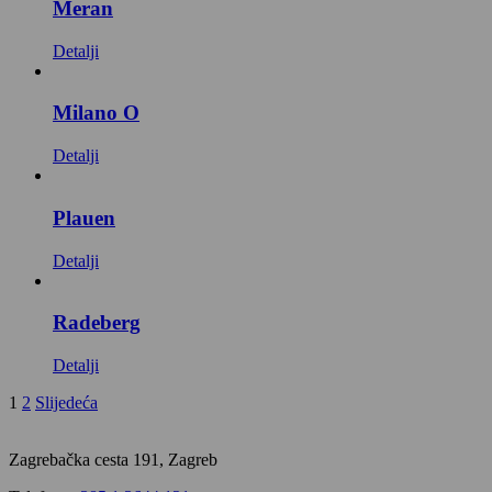
Meran
Detalji
Milano O
Detalji
Plauen
Detalji
Radeberg
Detalji
1
2
Slijedeća
Zagrebačka cesta 191, Zagreb