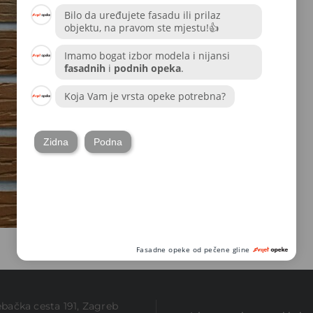
bačka cesta 191, Zagreb