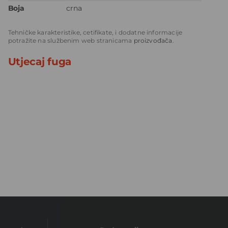
Boja
crna
Tehničke karakteristike, cetifikate, i dodatne informacije
potražite na službenim web stranicama
proizvođača
.
Utjecaj fuga