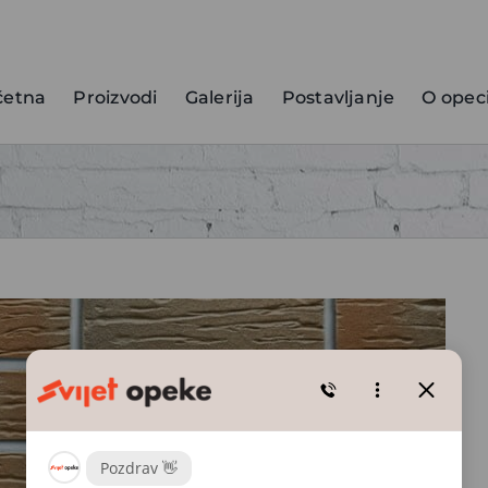
četna
Proizvodi
Galerija
Postavljanje
O opec