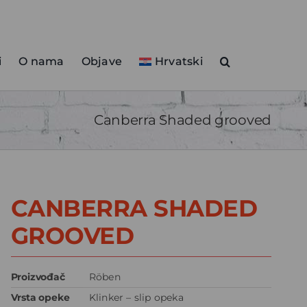
i
O nama
Objave
Hrvatski
Canberra Shaded grooved
CANBERRA SHADED
GROOVED
Proizvođač
Röben
Vrsta opeke
Klinker – slip opeka