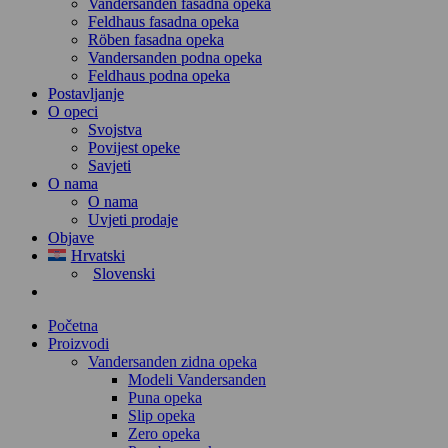
Vandersanden fasadna opeka
Feldhaus fasadna opeka
Röben fasadna opeka
Vandersanden podna opeka
Feldhaus podna opeka
Postavljanje
O opeci
Svojstva
Povijest opeke
Savjeti
O nama
O nama
Uvjeti prodaje
Objave
Hrvatski
Slovenski
Početna
Proizvodi
Vandersanden zidna opeka
Modeli Vandersanden
Puna opeka
Slip opeka
Zero opeka