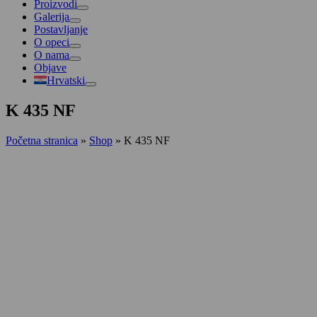
Proizvodi
Galerija
Postavljanje
O opeci
O nama
Objave
Hrvatski
K 435 NF
Početna stranica
»
Shop
»
K 435 NF