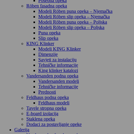
Posebna opeka
Röben fasadna opeka
Modeli Röben puna opeka – Njemačka
Modeli Röben slip opeka – Njemačka
Modeli Röben puna opeka – Poljska
Modeli Röben slip opeka – Poljska
Puna opeka
Slip opeka
KING Klinker
Modeli KING Klinker
Dimenzije
Savjeti za instalaciju
Tehničke informacije
King klinker katalozi
Vandersanden podna opeka
Vandersanden modeli
Tehničke informacije
Prednosti
Feldhaus podna opeka
Feldhaus modeli
Tavele stropna opeka
E-board izolacija
Staklena opeka
Dodaci za postavljanje opeke
Galerija