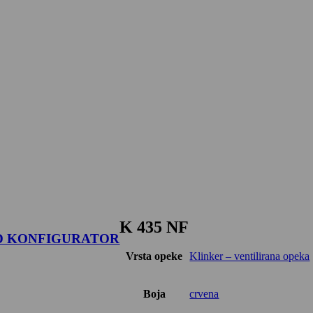
K 435 NF
D KONFIGURATOR
Vrsta opeke
Klinker – ventilirana opeka
Boja
crvena