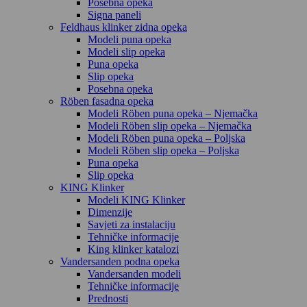
Posebna opeka
Signa paneli
Feldhaus klinker zidna opeka
Modeli puna opeka
Modeli slip opeka
Puna opeka
Slip opeka
Posebna opeka
Röben fasadna opeka
Modeli Röben puna opeka – Njemačka
Modeli Röben slip opeka – Njemačka
Modeli Röben puna opeka – Poljska
Modeli Röben slip opeka – Poljska
Puna opeka
Slip opeka
KING Klinker
Modeli KING Klinker
Dimenzije
Savjeti za instalaciju
Tehničke informacije
King klinker katalozi
Vandersanden podna opeka
Vandersanden modeli
Tehničke informacije
Prednosti