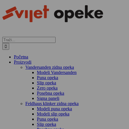
Skip
to
content
Traži...
Početna
Proizvodi
Vandersanden zidna opeka
Modeli Vandersanden
Puna opeka
Slip opeka
Zero opeka
Posebna opeka
Signa paneli
Feldhaus klinker zidna opeka
Modeli puna opeka
Modeli slip opeka
Puna opeka
Slip opeka