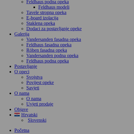
Feldhaus podna opeka
Feldhaus modeli
Tavele stropna opeka
E-board izolacija
Staklena opeka
Dodaci za postavljanje opeke
Galerija
Vandersanden fasadna opeka
Feldhaus fasadna opeka
Röben fasadna opeka
Vandersanden podna opeka
Feldhaus podna opeka
Postavljanje
O opeci
Svojstva
Povijest opeke
Savjeti
O nama
O nama
Uvjeti prodaje
Objave
Hrvatski
Slovenski
Početna