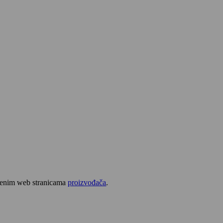
užbenim web stranicama
proizvođača
.