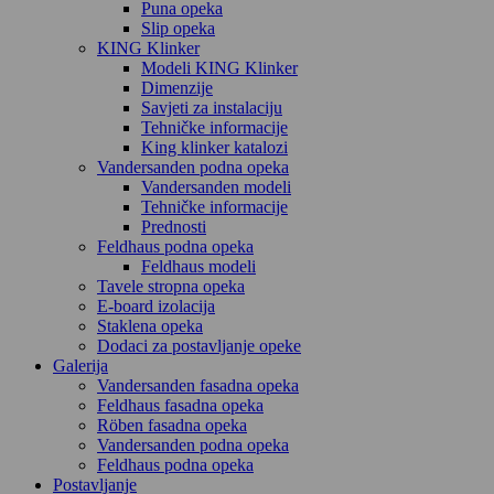
Puna opeka
Slip opeka
KING Klinker
Modeli KING Klinker
Dimenzije
Savjeti za instalaciju
Tehničke informacije
King klinker katalozi
Vandersanden podna opeka
Vandersanden modeli
Tehničke informacije
Prednosti
Feldhaus podna opeka
Feldhaus modeli
Tavele stropna opeka
E-board izolacija
Staklena opeka
Dodaci za postavljanje opeke
Galerija
Vandersanden fasadna opeka
Feldhaus fasadna opeka
Röben fasadna opeka
Vandersanden podna opeka
Feldhaus podna opeka
Postavljanje