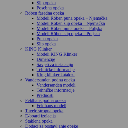
Slip opeka
Posebna opeka
Röben fasadna opeka
Modeli Röben puna opeka – Njemačka
Modeli Röben slip opeka – Njemačka
Modeli Röben puna opeka – Poljska
Modeli Röben slip opeka – Poljska
Puna opeka
Slip opeka
KING Klinker
Modeli KING Klinker
Dimenzije
Savjeti za instalaciju
Tehničke informacije
King klinker katalozi
Vandersanden podna opeka
Vandersanden modeli
Tehničke informacije
Prednosti
Feldhaus podna opeka
Feldhaus modeli
Tavele stropna opeka
E-board izolacija
Staklena opeka
Dodaci za postavljanje opeke