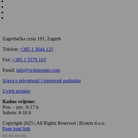
Zagrebačka cesta 191, Zagreb
Telefon:
+385 1 3644 121
Fax:
+385 1 5579 103
Email:
info@svijetopeke.com
Izjava o privatnosti i sigurnosti podataka
Uvjeti prodaje
Radno vrijeme:
Pon. – pet.: 9-17 h
Subota: 8-16 h
Copyright 2025 | All Rights Reserved | Boston d.o.o.
Facebook
Instagram
Email:
YouTube
Page load link