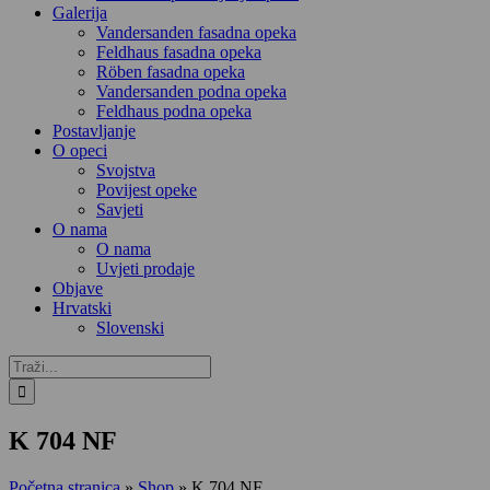
Galerija
Vandersanden fasadna opeka
Feldhaus fasadna opeka
Röben fasadna opeka
Vandersanden podna opeka
Feldhaus podna opeka
Postavljanje
O opeci
Svojstva
Povijest opeke
Savjeti
O nama
O nama
Uvjeti prodaje
Objave
Hrvatski
Slovenski
Traži...
K 704 NF
Početna stranica
»
Shop
»
K 704 NF