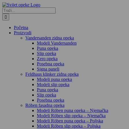
Skip
to
Traži...
content
Početna
Proizvodi
Vandersanden zidna opeka
Modeli Vandersanden
Puna opeka
Slip opeka
Zero opeka
Posebna opeka
Signa paneli
Feldhaus klinker zidna opeka
Modeli puna opeka
Modeli slip opeka
Puna opeka
Slip opeka
Posebna opeka
Röben fasadna opeka
Modeli Röben puna opeka – Njemačka
Modeli Röben slip opeka – Njemačka
Modeli Röben puna opeka – Poljska
Modeli Röben slip opeka – Poljska