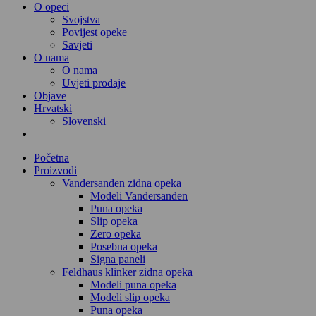
O opeci
Svojstva
Povijest opeke
Savjeti
O nama
O nama
Uvjeti prodaje
Objave
Hrvatski
Slovenski
Početna
Proizvodi
Vandersanden zidna opeka
Modeli Vandersanden
Puna opeka
Slip opeka
Zero opeka
Posebna opeka
Signa paneli
Feldhaus klinker zidna opeka
Modeli puna opeka
Modeli slip opeka
Puna opeka