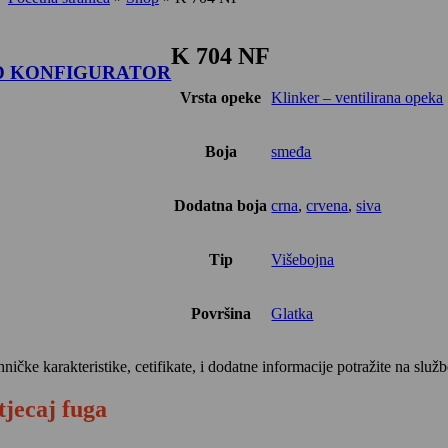
K 704 NF
D KONFIGURATOR
Vrsta opeke
Klinker – ventilirana opeka
Boja
smeđa
Dodatna boja
crna
,
crvena
,
siva
Tip
Višebojna
Površina
Glatka
hničke karakteristike, cetifikate, i dodatne informacije potražite na sl
tjecaj fuga