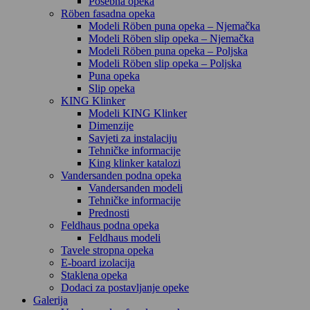
Posebna opeka
Röben fasadna opeka
Modeli Röben puna opeka – Njemačka
Modeli Röben slip opeka – Njemačka
Modeli Röben puna opeka – Poljska
Modeli Röben slip opeka – Poljska
Puna opeka
Slip opeka
KING Klinker
Modeli KING Klinker
Dimenzije
Savjeti za instalaciju
Tehničke informacije
King klinker katalozi
Vandersanden podna opeka
Vandersanden modeli
Tehničke informacije
Prednosti
Feldhaus podna opeka
Feldhaus modeli
Tavele stropna opeka
E-board izolacija
Staklena opeka
Dodaci za postavljanje opeke
Galerija