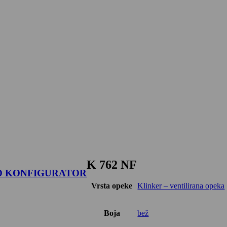
K 762 NF
D KONFIGURATOR
Vrsta opeke
Klinker – ventilirana opeka
Boja
bež