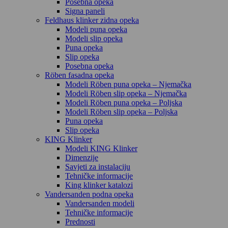
Posebna opeka
Signa paneli
Feldhaus klinker zidna opeka
Modeli puna opeka
Modeli slip opeka
Puna opeka
Slip opeka
Posebna opeka
Röben fasadna opeka
Modeli Röben puna opeka – Njemačka
Modeli Röben slip opeka – Njemačka
Modeli Röben puna opeka – Poljska
Modeli Röben slip opeka – Poljska
Puna opeka
Slip opeka
KING Klinker
Modeli KING Klinker
Dimenzije
Savjeti za instalaciju
Tehničke informacije
King klinker katalozi
Vandersanden podna opeka
Vandersanden modeli
Tehničke informacije
Prednosti