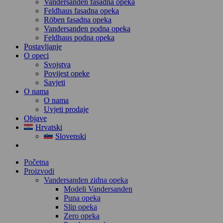
Vandersanden fasadna opeka
Feldhaus fasadna opeka
Röben fasadna opeka
Vandersanden podna opeka
Feldhaus podna opeka
Postavljanje
O opeci
Svojstva
Povijest opeke
Savjeti
O nama
O nama
Uvjeti prodaje
Objave
Hrvatski
Slovenski
Početna
Proizvodi
Vandersanden zidna opeka
Modeli Vandersanden
Puna opeka
Slip opeka
Zero opeka