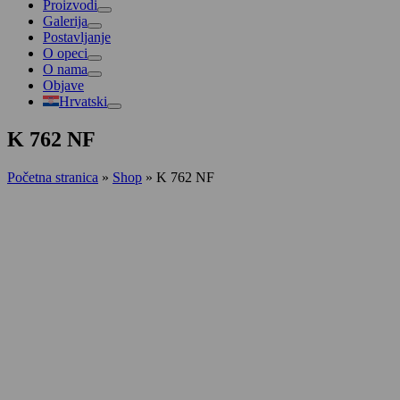
Proizvodi
Galerija
Postavljanje
O opeci
O nama
Objave
Hrvatski
K 762 NF
Početna stranica
»
Shop
»
K 762 NF