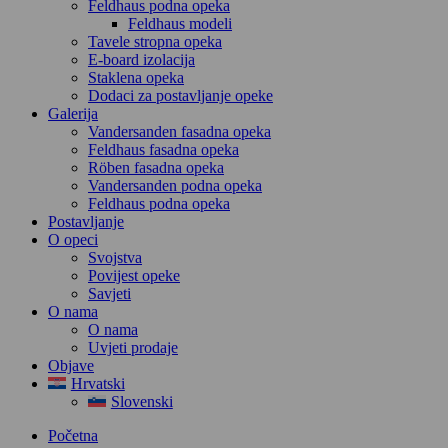
Feldhaus podna opeka
Feldhaus modeli
Tavele stropna opeka
E-board izolacija
Staklena opeka
Dodaci za postavljanje opeke
Galerija
Vandersanden fasadna opeka
Feldhaus fasadna opeka
Röben fasadna opeka
Vandersanden podna opeka
Feldhaus podna opeka
Postavljanje
O opeci
Svojstva
Povijest opeke
Savjeti
O nama
O nama
Uvjeti prodaje
Objave
Hrvatski
Slovenski
Početna