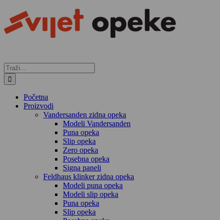
Skip
to
content
Traži...
Početna
Proizvodi
Vandersanden zidna opeka
Modeli Vandersanden
Puna opeka
Slip opeka
Zero opeka
Posebna opeka
Signa paneli
Feldhaus klinker zidna opeka
Modeli puna opeka
Modeli slip opeka
Puna opeka
Slip opeka