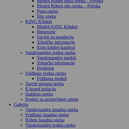
Modeli Röben puna opeka – Poljska
Modeli Röben slip opeka – Poljska
Puna opeka
Slip opeka
KING Klinker
Modeli KING Klinker
Dimenzije
Savjeti za instalaciju
Tehničke informacije
King klinker katalozi
Vandersanden podna opeka
Vandersanden modeli
Tehničke informacije
Prednosti
Feldhaus podna opeka
Feldhaus modeli
Tavele stropna opeka
E-board izolacija
Staklena opeka
Dodaci za postavljanje opeke
Galerija
Vandersanden fasadna opeka
Feldhaus fasadna opeka
Röben fasadna opeka
Vandersanden podna opeka