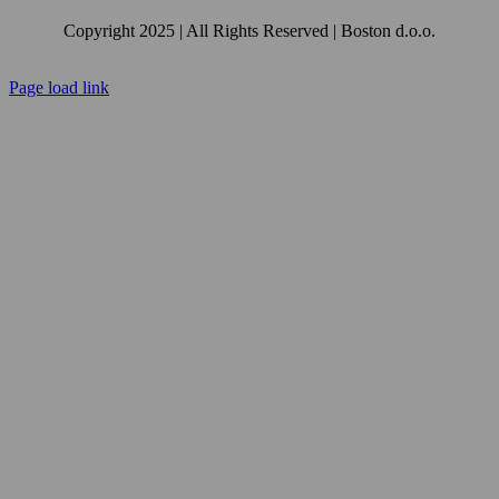
Copyright 2025 | All Rights Reserved | Boston d.o.o.
Facebook
Instagram
Email:
YouTube
Page load link
Go
to
Top