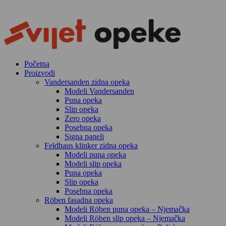
Skip
to
content
Početna
Proizvodi
Vandersanden zidna opeka
Modeli Vandersanden
Puna opeka
Slip opeka
Zero opeka
Posebna opeka
Signa paneli
Feldhaus klinker zidna opeka
Modeli puna opeka
Modeli slip opeka
Puna opeka
Slip opeka
Posebna opeka
Röben fasadna opeka
Modeli Röben puna opeka – Njemačka
Modeli Röben slip opeka – Njemačka