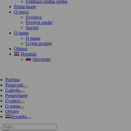
Feldhaus podna opeka
Postavljanje
O opeci
Svojstva
Povijest opeke
Savjeti
O nama
O nama
Uvjeti prodaje
Objave
Hrvatski
Slovenski
Početna
Proizvodi
Galerija
Postavljanje
O opeci
O nama
Objave
Hrvatski
Traži...