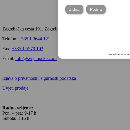
Zagrebačka cesta 191, Zagreb
Telefon:
+385 1 3644 121
Fax:
+385 1 5579 103
Email:
info@svijetopeke.com
Izjava o privatnosti i sigurnosti podataka
Uvjeti prodaje
Radno vrijeme:
Pon. – pet.: 9-17 h
Subota: 8-16 h