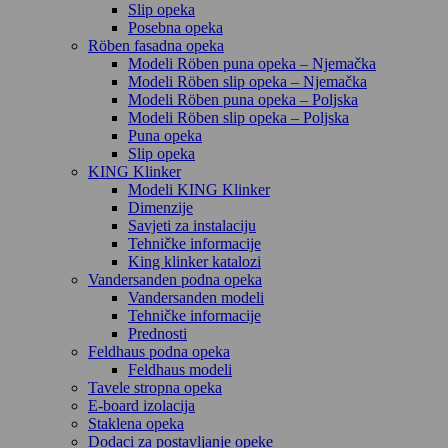
Slip opeka
Posebna opeka
Röben fasadna opeka
Modeli Röben puna opeka – Njemačka
Modeli Röben slip opeka – Njemačka
Modeli Röben puna opeka – Poljska
Modeli Röben slip opeka – Poljska
Puna opeka
Slip opeka
KING Klinker
Modeli KING Klinker
Dimenzije
Savjeti za instalaciju
Tehničke informacije
King klinker katalozi
Vandersanden podna opeka
Vandersanden modeli
Tehničke informacije
Prednosti
Feldhaus podna opeka
Feldhaus modeli
Tavele stropna opeka
E-board izolacija
Staklena opeka
Dodaci za postavljanje opeke