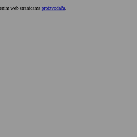
užbenim web stranicama
proizvođača
.