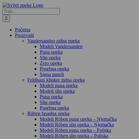
Skip
to
Traži...
content
Početna
Proizvodi
Vandersanden zidna opeka
Modeli Vandersanden
Puna opeka
Slip opeka
Zero opeka
Posebna opeka
Signa paneli
Feldhaus klinker zidna opeka
Modeli puna opeka
Modeli slip opeka
Puna opeka
Slip opeka
Posebna opeka
Röben fasadna opeka
Modeli Röben puna opeka – Njemačka
Modeli Röben slip opeka – Njemačka
Modeli Röben puna opeka – Poljska
Modeli Röben slip opeka – Poljska