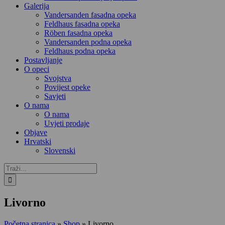
Galerija
Vandersanden fasadna opeka
Feldhaus fasadna opeka
Röben fasadna opeka
Vandersanden podna opeka
Feldhaus podna opeka
Postavljanje
O opeci
Svojstva
Povijest opeke
Savjeti
O nama
O nama
Uvjeti prodaje
Objave
Hrvatski
Slovenski
Traži...
Livorno
Početna stranica
»
Shop
»
Livorno