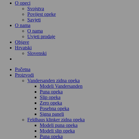
O opeci
Svojstva
Povijest opeke
Savjeti
O nama
O nama
Uvjeti prodaje
Objave
Hrvatski
Slovenski
Početna
Proizvodi
Vandersanden zidna opeka
Modeli Vandersanden
Puna opeka
Slip opeka
Zero opeka
Posebna opeka
Signa paneli
Feldhaus klinker zidna opeka
Modeli puna opeka
Modeli slip opeka
Puna opeka