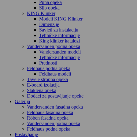
Puna opeka
Slip opeka
KING Klinker
Modeli KING Klinker
Dimenzije
Savjeti za instalaciju
Tehničke informacije
King klinker katalozi
Vandersanden podna opeka
Vandersanden modeli
Tehničke informacije
Prednosti
Feldhaus podna opeka
Feldhaus modeli
Tavele stropna opeka
E-board izolacija
Staklena opeka
Dodaci za postavljanje opeke
Galerija
Vandersanden fasadna opeka
Feldhaus fasadna opeka
Röben fasadna opeka
Vandersanden podna opeka
Feldhaus podna opeka
Postavljanje