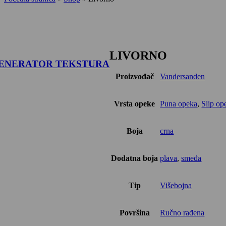
LIVORNO
ENERATOR TEKSTURA
Proizvođač
Vandersanden
Vrsta opeke
Puna opeka
,
Slip op
Boja
crna
Dodatna boja
plava
,
smeđa
Tip
Višebojna
Površina
Ručno rađena