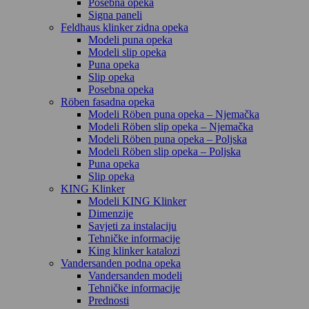
Posebna opeka
Signa paneli
Feldhaus klinker zidna opeka
Modeli puna opeka
Modeli slip opeka
Puna opeka
Slip opeka
Posebna opeka
Röben fasadna opeka
Modeli Röben puna opeka – Njemačka
Modeli Röben slip opeka – Njemačka
Modeli Röben puna opeka – Poljska
Modeli Röben slip opeka – Poljska
Puna opeka
Slip opeka
KING Klinker
Modeli KING Klinker
Dimenzije
Savjeti za instalaciju
Tehničke informacije
King klinker katalozi
Vandersanden podna opeka
Vandersanden modeli
Tehničke informacije
Prednosti