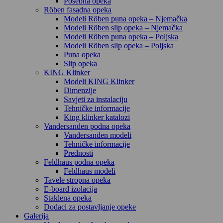
Posebna opeka
Röben fasadna opeka
Modeli Röben puna opeka – Njemačka
Modeli Röben slip opeka – Njemačka
Modeli Röben puna opeka – Poljska
Modeli Röben slip opeka – Poljska
Puna opeka
Slip opeka
KING Klinker
Modeli KING Klinker
Dimenzije
Savjeti za instalaciju
Tehničke informacije
King klinker katalozi
Vandersanden podna opeka
Vandersanden modeli
Tehničke informacije
Prednosti
Feldhaus podna opeka
Feldhaus modeli
Tavele stropna opeka
E-board izolacija
Staklena opeka
Dodaci za postavljanje opeke
Galerija