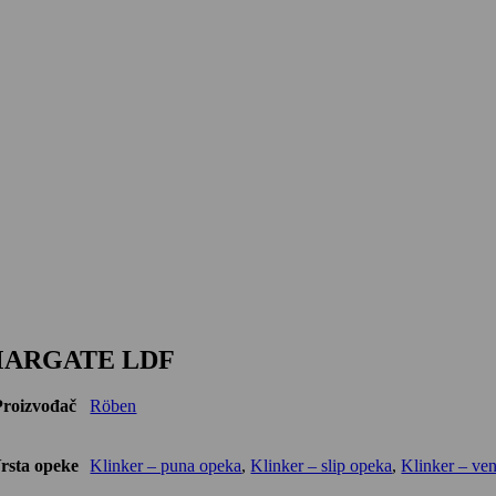
ARGATE LDF
Proizvođač
Röben
rsta opeke
Klinker – puna opeka
,
Klinker – slip opeka
,
Klinker – ven