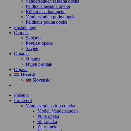
Vandersanden fasadna opeka
Feldhaus fasadna opeka
Röben fasadna opeka
Vandersanden podna opeka
Feldhaus podna opeka
Postavljanje
O opeci
Svojstva
Povijest opeke
Savjeti
O nama
O nama
Uvjeti prodaje
Objave
Hrvatski
Slovenski
Početna
Proizvodi
Vandersanden zidna opeka
Modeli Vandersanden
Puna opeka
Slip opeka
Zero opeka