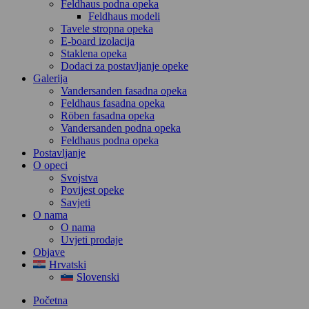
Feldhaus podna opeka
Feldhaus modeli
Tavele stropna opeka
E-board izolacija
Staklena opeka
Dodaci za postavljanje opeke
Galerija
Vandersanden fasadna opeka
Feldhaus fasadna opeka
Röben fasadna opeka
Vandersanden podna opeka
Feldhaus podna opeka
Postavljanje
O opeci
Svojstva
Povijest opeke
Savjeti
O nama
O nama
Uvjeti prodaje
Objave
Hrvatski
Slovenski
Početna