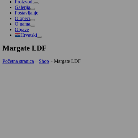
Proizvodi
Galerija
Postavljanje
O opeci
O nama
Objave
Hrvatski
Margate LDF
Početna stranica
»
Shop
»
Margate LDF