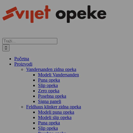
Skip
to
content
Traži...
Početna
Proizvodi
Vandersanden zidna opeka
Modeli Vandersanden
Puna opeka
Slip opeka
Zero opeka
Posebna opeka
Signa paneli
Feldhaus klinker zidna opeka
Modeli puna opeka
Modeli slip opeka
Puna opeka
Slip opeka