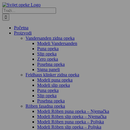
Skip
to
Traži...
content
Početna
Proizvodi
Vandersanden zidna opeka
Modeli Vandersanden
Puna opeka
Slip opeka
Zero opeka
Posebna opeka
Signa paneli
Feldhaus klinker zidna opeka
Modeli puna opeka
Modeli slip opeka
Puna opeka
Slip opeka
Posebna opeka
Röben fasadna opeka
Modeli Röben puna opeka – Njemačka
Modeli Röben slip opeka – Njemačka
Modeli Röben puna opeka – Poljska
Modeli Röben slip opeka – Poljska