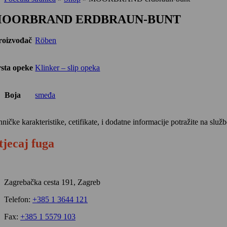
OORBRAND ERDBRAUN-BUNT
roizvođač
Röben
sta opeke
Klinker – slip opeka
Boja
smeđa
hničke karakteristike, cetifikate, i dodatne informacije potražite na sl
tjecaj fuga
Zagrebačka cesta 191, Zagreb
Telefon:
+385 1 3644 121
Fax:
+385 1 5579 103