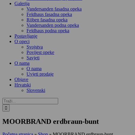
Galerija
Vandersanden fasadna opeka
Feldhaus fasadna opeka
Röben fasadna opeka
Vandersanden podna opeka
Feldhaus podna opeka
Postavljanje
O opeci
Svojstva
Povijest opeke
Savjeti
O nama
O nama
Uvjeti prodaje
Objave
Hrvatski
Slovenski
Traži...
MOORBRAND erdbraun-bunt
Početna stranica
»
Shop
»
MOORBRAND erdbraun-bunt