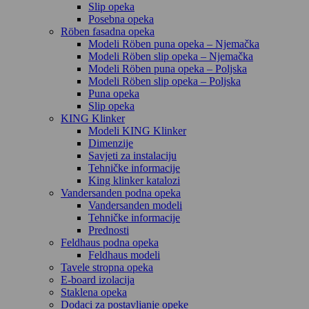
Slip opeka
Posebna opeka
Röben fasadna opeka
Modeli Röben puna opeka – Njemačka
Modeli Röben slip opeka – Njemačka
Modeli Röben puna opeka – Poljska
Modeli Röben slip opeka – Poljska
Puna opeka
Slip opeka
KING Klinker
Modeli KING Klinker
Dimenzije
Savjeti za instalaciju
Tehničke informacije
King klinker katalozi
Vandersanden podna opeka
Vandersanden modeli
Tehničke informacije
Prednosti
Feldhaus podna opeka
Feldhaus modeli
Tavele stropna opeka
E-board izolacija
Staklena opeka
Dodaci za postavljanje opeke