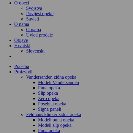
O opeci
Svojstva
Povijest opeke
Savjeti
O nama
O nama
Uvjeti prodaje
Objave
Hrvatski
Slovenski
Početna
Proizvodi
Vandersanden zidna opeka
Modeli Vandersanden
Puna opeka
Slip opeka
Zero opeka
Posebna opeka
Signa paneli
Feldhaus klinker zidna opeka
Modeli puna opeka
Modeli slip opeka
Puna opeka