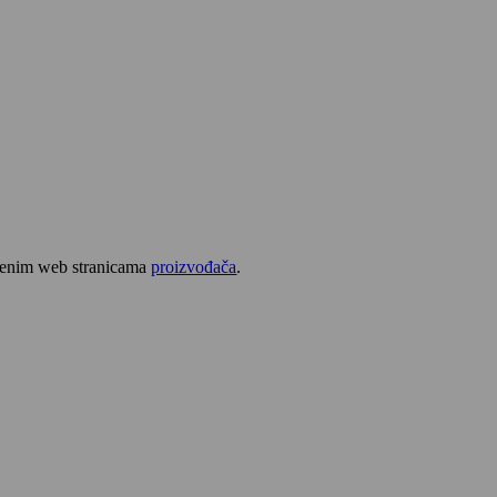
užbenim web stranicama
proizvođača
.