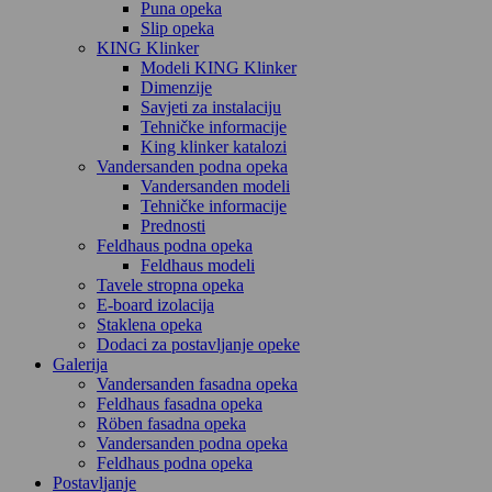
Puna opeka
Slip opeka
KING Klinker
Modeli KING Klinker
Dimenzije
Savjeti za instalaciju
Tehničke informacije
King klinker katalozi
Vandersanden podna opeka
Vandersanden modeli
Tehničke informacije
Prednosti
Feldhaus podna opeka
Feldhaus modeli
Tavele stropna opeka
E-board izolacija
Staklena opeka
Dodaci za postavljanje opeke
Galerija
Vandersanden fasadna opeka
Feldhaus fasadna opeka
Röben fasadna opeka
Vandersanden podna opeka
Feldhaus podna opeka
Postavljanje