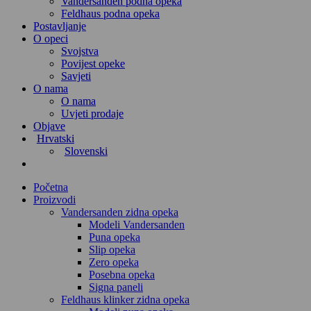
Vandersanden podna opeka
Feldhaus podna opeka
Postavljanje
O opeci
Svojstva
Povijest opeke
Savjeti
O nama
O nama
Uvjeti prodaje
Objave
Hrvatski
Slovenski
Početna
Proizvodi
Vandersanden zidna opeka
Modeli Vandersanden
Puna opeka
Slip opeka
Zero opeka
Posebna opeka
Signa paneli
Feldhaus klinker zidna opeka