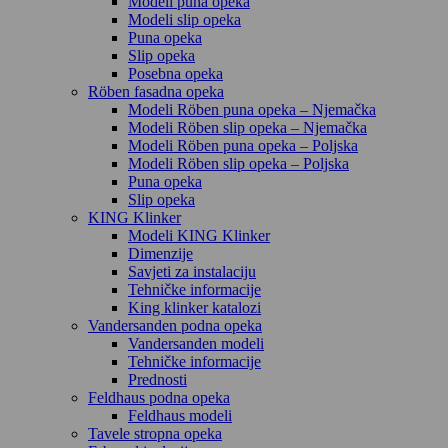
Modeli puna opeka
Modeli slip opeka
Puna opeka
Slip opeka
Posebna opeka
Röben fasadna opeka
Modeli Röben puna opeka – Njemačka
Modeli Röben slip opeka – Njemačka
Modeli Röben puna opeka – Poljska
Modeli Röben slip opeka – Poljska
Puna opeka
Slip opeka
KING Klinker
Modeli KING Klinker
Dimenzije
Savjeti za instalaciju
Tehničke informacije
King klinker katalozi
Vandersanden podna opeka
Vandersanden modeli
Tehničke informacije
Prednosti
Feldhaus podna opeka
Feldhaus modeli
Tavele stropna opeka