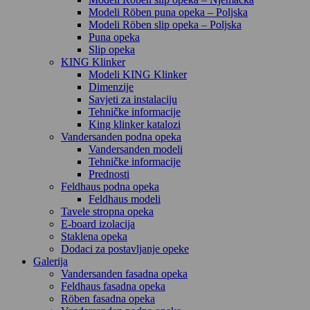
Modeli Röben puna opeka – Poljska
Modeli Röben slip opeka – Poljska
Puna opeka
Slip opeka
KING Klinker
Modeli KING Klinker
Dimenzije
Savjeti za instalaciju
Tehničke informacije
King klinker katalozi
Vandersanden podna opeka
Vandersanden modeli
Tehničke informacije
Prednosti
Feldhaus podna opeka
Feldhaus modeli
Tavele stropna opeka
E-board izolacija
Staklena opeka
Dodaci za postavljanje opeke
Galerija
Vandersanden fasadna opeka
Feldhaus fasadna opeka
Röben fasadna opeka