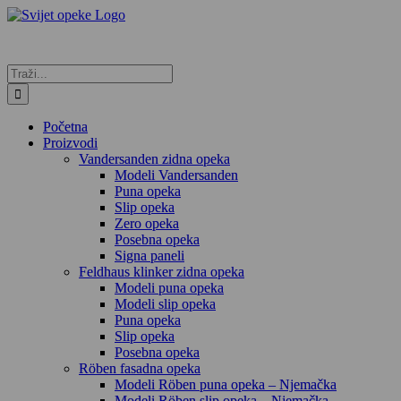
Skip
to
content
Traži...
Početna
Proizvodi
Vandersanden zidna opeka
Modeli Vandersanden
Puna opeka
Slip opeka
Zero opeka
Posebna opeka
Signa paneli
Feldhaus klinker zidna opeka
Modeli puna opeka
Modeli slip opeka
Puna opeka
Slip opeka
Posebna opeka
Röben fasadna opeka
Modeli Röben puna opeka – Njemačka
Modeli Röben slip opeka – Njemačka