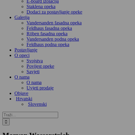
E-board izolacija
Staklena opeka
Dodaci za postavljanje opeke
Galerija
Vandersanden fasadna opeka
Feldhaus fasadna opeka
Röben fasadna opeka
Vandersanden podna opeka
Feldhaus podna opeka
Postavljanje
O opeci
Svojstva
Povijest opeke
Savjeti
O nama
O nama
Uvjeti prodaje
Objave
Hrvatski
Slovenski
Traži...