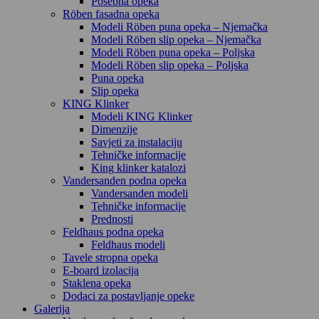
Posebna opeka
Röben fasadna opeka
Modeli Röben puna opeka – Njemačka
Modeli Röben slip opeka – Njemačka
Modeli Röben puna opeka – Poljska
Modeli Röben slip opeka – Poljska
Puna opeka
Slip opeka
KING Klinker
Modeli KING Klinker
Dimenzije
Savjeti za instalaciju
Tehničke informacije
King klinker katalozi
Vandersanden podna opeka
Vandersanden modeli
Tehničke informacije
Prednosti
Feldhaus podna opeka
Feldhaus modeli
Tavele stropna opeka
E-board izolacija
Staklena opeka
Dodaci za postavljanje opeke
Galerija