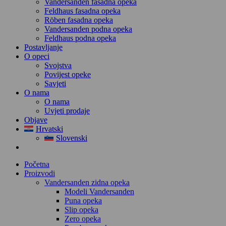
Vandersanden fasadna opeka
Feldhaus fasadna opeka
Röben fasadna opeka
Vandersanden podna opeka
Feldhaus podna opeka
Postavljanje
O opeci
Svojstva
Povijest opeke
Savjeti
O nama
O nama
Uvjeti prodaje
Objave
Hrvatski
Slovenski
Početna
Proizvodi
Vandersanden zidna opeka
Modeli Vandersanden
Puna opeka
Slip opeka
Zero opeka