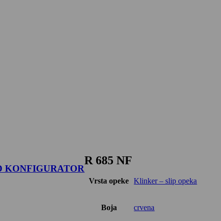
R 685 NF
D KONFIGURATOR
Vrsta opeke
Klinker – slip opeka
Boja
crvena