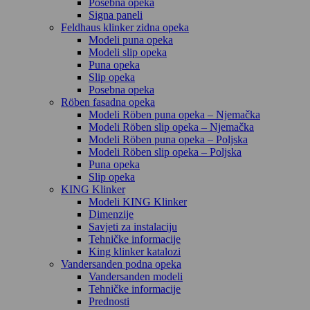
Posebna opeka
Signa paneli
Feldhaus klinker zidna opeka
Modeli puna opeka
Modeli slip opeka
Puna opeka
Slip opeka
Posebna opeka
Röben fasadna opeka
Modeli Röben puna opeka – Njemačka
Modeli Röben slip opeka – Njemačka
Modeli Röben puna opeka – Poljska
Modeli Röben slip opeka – Poljska
Puna opeka
Slip opeka
KING Klinker
Modeli KING Klinker
Dimenzije
Savjeti za instalaciju
Tehničke informacije
King klinker katalozi
Vandersanden podna opeka
Vandersanden modeli
Tehničke informacije
Prednosti