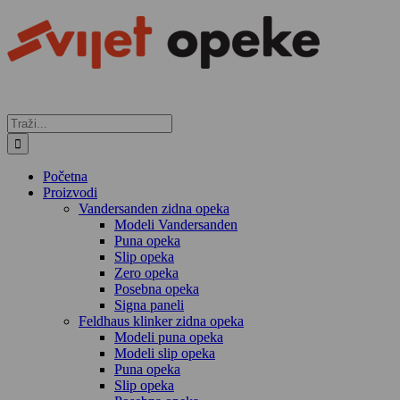
Skip
to
content
Traži...
Početna
Proizvodi
Vandersanden zidna opeka
Modeli Vandersanden
Puna opeka
Slip opeka
Zero opeka
Posebna opeka
Signa paneli
Feldhaus klinker zidna opeka
Modeli puna opeka
Modeli slip opeka
Puna opeka
Slip opeka