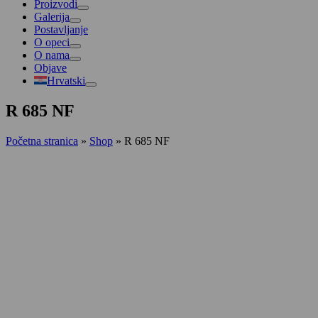
Proizvodi
Galerija
Postavljanje
O opeci
O nama
Objave
Hrvatski
R 685 NF
Početna stranica
»
Shop
»
R 685 NF