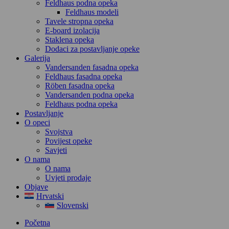
Feldhaus podna opeka
Feldhaus modeli
Tavele stropna opeka
E-board izolacija
Staklena opeka
Dodaci za postavljanje opeke
Galerija
Vandersanden fasadna opeka
Feldhaus fasadna opeka
Röben fasadna opeka
Vandersanden podna opeka
Feldhaus podna opeka
Postavljanje
O opeci
Svojstva
Povijest opeke
Savjeti
O nama
O nama
Uvjeti prodaje
Objave
Hrvatski
Slovenski
Početna