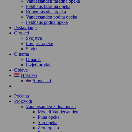
Vandersanden fasadna opeka
Feldhaus fasadna opeka
Röben fasadna opeka
Vandersanden podna opeka
Feldhaus podna opeka
Postavljanje
O opeci
Svojstva
Povijest opeke
Savjeti
O nama
O nama
Uvjeti prodaje
Objave
Hrvatski
Slovenski
Početna
Proizvodi
Vandersanden zidna opeka
Modeli Vandersanden
Puna opeka
Slip opeka
Zero opeka