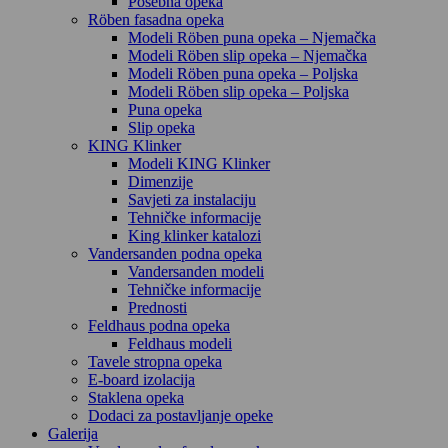
Posebna opeka
Röben fasadna opeka
Modeli Röben puna opeka – Njemačka
Modeli Röben slip opeka – Njemačka
Modeli Röben puna opeka – Poljska
Modeli Röben slip opeka – Poljska
Puna opeka
Slip opeka
KING Klinker
Modeli KING Klinker
Dimenzije
Savjeti za instalaciju
Tehničke informacije
King klinker katalozi
Vandersanden podna opeka
Vandersanden modeli
Tehničke informacije
Prednosti
Feldhaus podna opeka
Feldhaus modeli
Tavele stropna opeka
E-board izolacija
Staklena opeka
Dodaci za postavljanje opeke
Galerija