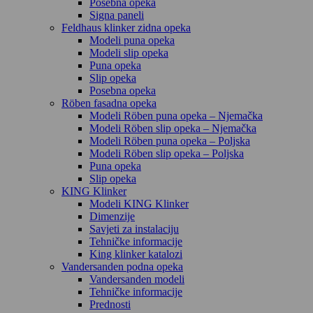
Posebna opeka
Signa paneli
Feldhaus klinker zidna opeka
Modeli puna opeka
Modeli slip opeka
Puna opeka
Slip opeka
Posebna opeka
Röben fasadna opeka
Modeli Röben puna opeka – Njemačka
Modeli Röben slip opeka – Njemačka
Modeli Röben puna opeka – Poljska
Modeli Röben slip opeka – Poljska
Puna opeka
Slip opeka
KING Klinker
Modeli KING Klinker
Dimenzije
Savjeti za instalaciju
Tehničke informacije
King klinker katalozi
Vandersanden podna opeka
Vandersanden modeli
Tehničke informacije
Prednosti