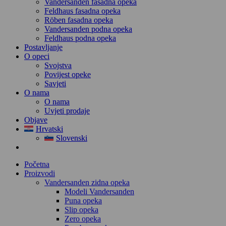
Vandersanden fasadna opeka
Feldhaus fasadna opeka
Röben fasadna opeka
Vandersanden podna opeka
Feldhaus podna opeka
Postavljanje
O opeci
Svojstva
Povijest opeke
Savjeti
O nama
O nama
Uvjeti prodaje
Objave
Hrvatski
Slovenski
Početna
Proizvodi
Vandersanden zidna opeka
Modeli Vandersanden
Puna opeka
Slip opeka
Zero opeka