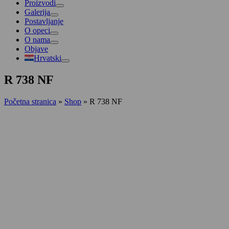
Proizvodi
Galerija
Postavljanje
O opeci
O nama
Objave
Hrvatski
R 738 NF
Početna stranica
»
Shop
»
R 738 NF