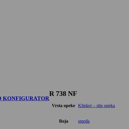
R 738 NF
D KONFIGURATOR
Vrsta opeke
Klinker – slip opeka
Boja
smeđa