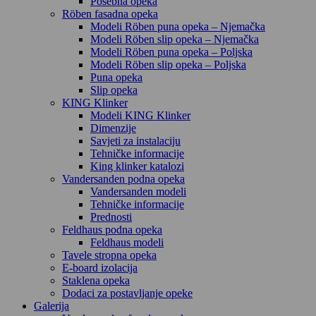
Posebna opeka
Röben fasadna opeka
Modeli Röben puna opeka – Njemačka
Modeli Röben slip opeka – Njemačka
Modeli Röben puna opeka – Poljska
Modeli Röben slip opeka – Poljska
Puna opeka
Slip opeka
KING Klinker
Modeli KING Klinker
Dimenzije
Savjeti za instalaciju
Tehničke informacije
King klinker katalozi
Vandersanden podna opeka
Vandersanden modeli
Tehničke informacije
Prednosti
Feldhaus podna opeka
Feldhaus modeli
Tavele stropna opeka
E-board izolacija
Staklena opeka
Dodaci za postavljanje opeke
Galerija