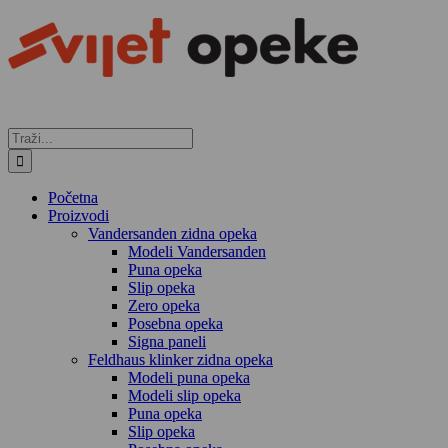
Skip
to
content
Traži...
Početna
Proizvodi
Vandersanden zidna opeka
Modeli Vandersanden
Puna opeka
Slip opeka
Zero opeka
Posebna opeka
Signa paneli
Feldhaus klinker zidna opeka
Modeli puna opeka
Modeli slip opeka
Puna opeka
Slip opeka