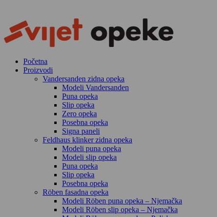
Skip
to
content
Početna
Proizvodi
Vandersanden zidna opeka
Modeli Vandersanden
Puna opeka
Slip opeka
Zero opeka
Posebna opeka
Signa paneli
Feldhaus klinker zidna opeka
Modeli puna opeka
Modeli slip opeka
Puna opeka
Slip opeka
Posebna opeka
Röben fasadna opeka
Modeli Röben puna opeka – Njemačka
Modeli Röben slip opeka – Njemačka