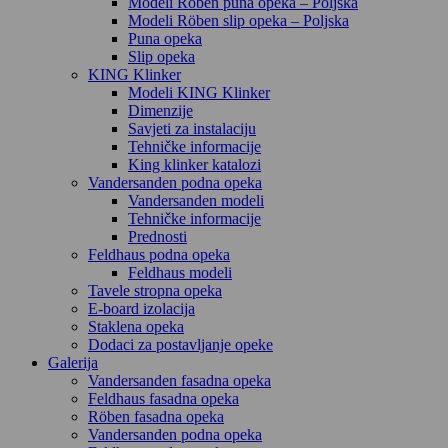
Modeli Röben puna opeka – Poljska
Modeli Röben slip opeka – Poljska
Puna opeka
Slip opeka
KING Klinker
Modeli KING Klinker
Dimenzije
Savjeti za instalaciju
Tehničke informacije
King klinker katalozi
Vandersanden podna opeka
Vandersanden modeli
Tehničke informacije
Prednosti
Feldhaus podna opeka
Feldhaus modeli
Tavele stropna opeka
E-board izolacija
Staklena opeka
Dodaci za postavljanje opeke
Galerija
Vandersanden fasadna opeka
Feldhaus fasadna opeka
Röben fasadna opeka
Vandersanden podna opeka