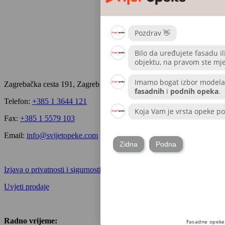
Zagrebačka cesta 191, Zagreb
Telefon:
+385 1 3644 121
Fax:
+385 1 5579 103
Email:
info@svijetopeke.com
Izjava o privatnosti i sigurnosti podataka
Uvjeti prodaje
Radno vrijeme: