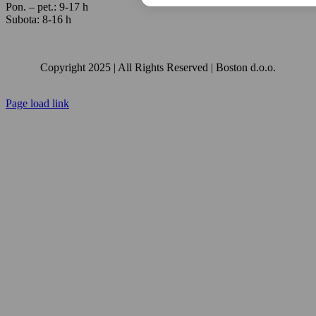
Pon. – pet.: 9-17 h
Subota: 8-16 h
Copyright 2025 | All Rights Reserved | Boston d.o.o.
Facebook
Instagram
Email:
YouTube
Page load link
Go
to
Top