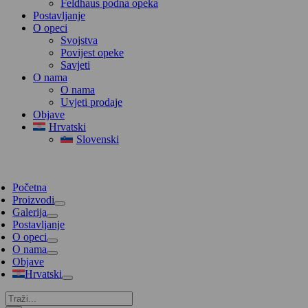
Feldhaus podna opeka
Postavljanje
O opeci
Svojstva
Povijest opeke
Savjeti
O nama
O nama
Uvjeti prodaje
Objave
Hrvatski
Slovenski
Početna
Proizvodi
Galerija
Postavljanje
O opeci
O nama
Objave
Hrvatski
Traži...