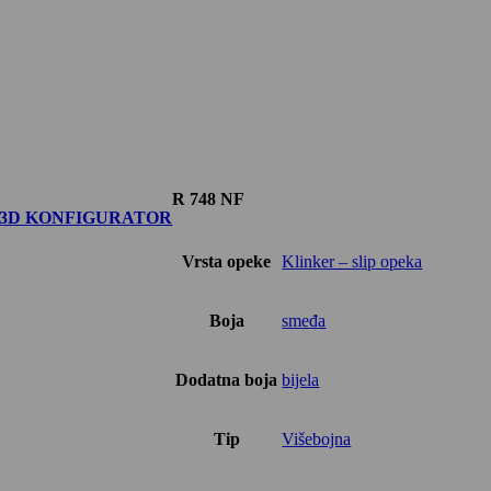
R 748 NF
3D KONFIGURATOR
Vrsta opeke
Klinker – slip opeka
Boja
smeđa
Dodatna boja
bijela
Tip
Višebojna