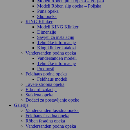
Modeli Röben puna opeka – Poljska
Modeli Röben slip opeka – Poljska
Puna opeka
Slip opeka
KING Klinker
Modeli KING Klinker
Dimenzije
Savjeti za instalaciju
Tehničke informacije
King klinker katalozi
Vandersanden podna opeka
Vandersanden modeli
Tehničke informacije
Prednosti
Feldhaus podna opeka
Feldhaus modeli
Tavele stropna opeka
E-board izolacija
Staklena opeka
Dodaci za postavljanje opeke
Galerija
Vandersanden fasadna opeka
Feldhaus fasadna opeka
Röben fasadna opeka
Vandersanden podna opeka