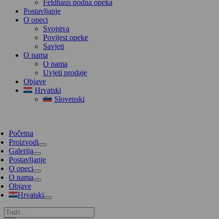
Feldhaus podna opeka
Postavljanje
O opeci
Svojstva
Povijest opeke
Savjeti
O nama
O nama
Uvjeti prodaje
Objave
Hrvatski
Slovenski
Početna
Proizvodi
Galerija
Postavljanje
O opeci
O nama
Objave
Hrvatski
Traži...