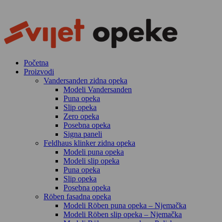
Skip
to
content
Početna
Proizvodi
Vandersanden zidna opeka
Modeli Vandersanden
Puna opeka
Slip opeka
Zero opeka
Posebna opeka
Signa paneli
Feldhaus klinker zidna opeka
Modeli puna opeka
Modeli slip opeka
Puna opeka
Slip opeka
Posebna opeka
Röben fasadna opeka
Modeli Röben puna opeka – Njemačka
Modeli Röben slip opeka – Njemačka