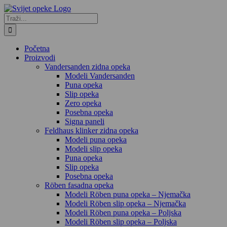
Skip
to
Traži...
content
Početna
Proizvodi
Vandersanden zidna opeka
Modeli Vandersanden
Puna opeka
Slip opeka
Zero opeka
Posebna opeka
Signa paneli
Feldhaus klinker zidna opeka
Modeli puna opeka
Modeli slip opeka
Puna opeka
Slip opeka
Posebna opeka
Röben fasadna opeka
Modeli Röben puna opeka – Njemačka
Modeli Röben slip opeka – Njemačka
Modeli Röben puna opeka – Poljska
Modeli Röben slip opeka – Poljska