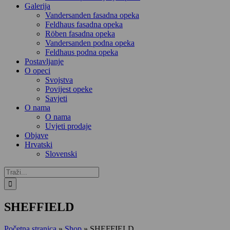
Galerija
Vandersanden fasadna opeka
Feldhaus fasadna opeka
Röben fasadna opeka
Vandersanden podna opeka
Feldhaus podna opeka
Postavljanje
O opeci
Svojstva
Povijest opeke
Savjeti
O nama
O nama
Uvjeti prodaje
Objave
Hrvatski
Slovenski
Traži...
SHEFFIELD
Početna stranica
»
Shop
»
SHEFFIELD