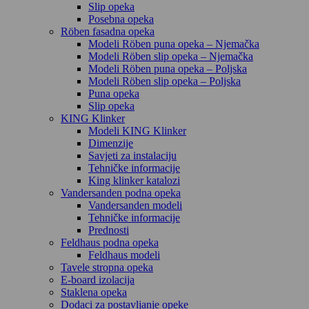
Slip opeka
Posebna opeka
Röben fasadna opeka
Modeli Röben puna opeka – Njemačka
Modeli Röben slip opeka – Njemačka
Modeli Röben puna opeka – Poljska
Modeli Röben slip opeka – Poljska
Puna opeka
Slip opeka
KING Klinker
Modeli KING Klinker
Dimenzije
Savjeti za instalaciju
Tehničke informacije
King klinker katalozi
Vandersanden podna opeka
Vandersanden modeli
Tehničke informacije
Prednosti
Feldhaus podna opeka
Feldhaus modeli
Tavele stropna opeka
E-board izolacija
Staklena opeka
Dodaci za postavljanje opeke