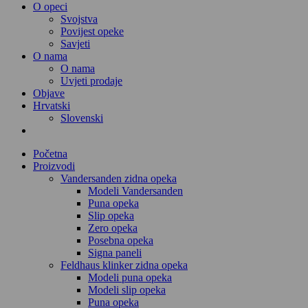
O opeci
Svojstva
Povijest opeke
Savjeti
O nama
O nama
Uvjeti prodaje
Objave
Hrvatski
Slovenski
Početna
Proizvodi
Vandersanden zidna opeka
Modeli Vandersanden
Puna opeka
Slip opeka
Zero opeka
Posebna opeka
Signa paneli
Feldhaus klinker zidna opeka
Modeli puna opeka
Modeli slip opeka
Puna opeka