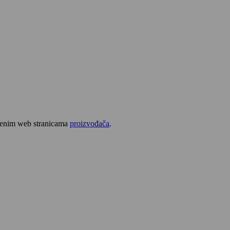
užbenim web stranicama
proizvođača
.