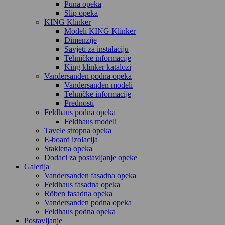
Puna opeka
Slip opeka
KING Klinker
Modeli KING Klinker
Dimenzije
Savjeti za instalaciju
Tehničke informacije
King klinker katalozi
Vandersanden podna opeka
Vandersanden modeli
Tehničke informacije
Prednosti
Feldhaus podna opeka
Feldhaus modeli
Tavele stropna opeka
E-board izolacija
Staklena opeka
Dodaci za postavljanje opeke
Galerija
Vandersanden fasadna opeka
Feldhaus fasadna opeka
Röben fasadna opeka
Vandersanden podna opeka
Feldhaus podna opeka
Postavljanje