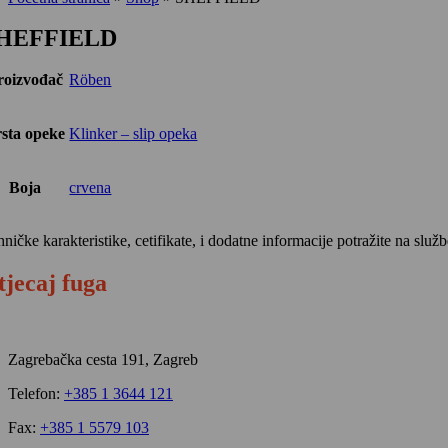
HEFFIELD
roizvođač
Röben
sta opeke
Klinker – slip opeka
Boja
crvena
hničke karakteristike, cetifikate, i dodatne informacije potražite na sl
tjecaj fuga
Zagrebačka cesta 191, Zagreb
Telefon:
+385 1 3644 121
Fax:
+385 1 5579 103