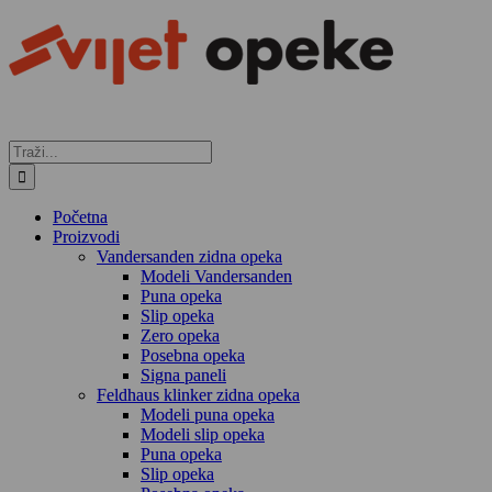
Skip
to
content
Traži...
Početna
Proizvodi
Vandersanden zidna opeka
Modeli Vandersanden
Puna opeka
Slip opeka
Zero opeka
Posebna opeka
Signa paneli
Feldhaus klinker zidna opeka
Modeli puna opeka
Modeli slip opeka
Puna opeka
Slip opeka