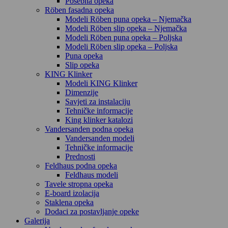
Posebna opeka
Röben fasadna opeka
Modeli Röben puna opeka – Njemačka
Modeli Röben slip opeka – Njemačka
Modeli Röben puna opeka – Poljska
Modeli Röben slip opeka – Poljska
Puna opeka
Slip opeka
KING Klinker
Modeli KING Klinker
Dimenzije
Savjeti za instalaciju
Tehničke informacije
King klinker katalozi
Vandersanden podna opeka
Vandersanden modeli
Tehničke informacije
Prednosti
Feldhaus podna opeka
Feldhaus modeli
Tavele stropna opeka
E-board izolacija
Staklena opeka
Dodaci za postavljanje opeke
Galerija