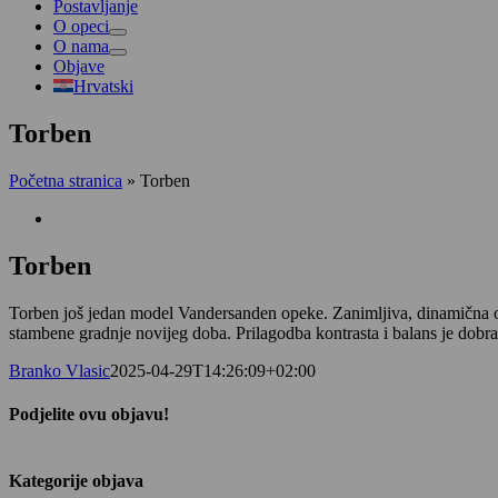
Postavljanje
O opeci
O nama
Objave
Hrvatski
Torben
Početna stranica
»
Torben
View
Larger
Image
Torben
Torben još jedan model Vandersanden opeke. Zanimljiva, dinamična op
stambene gradnje novijeg doba. Prilagodba kontrasta i balans je dobr
Branko Vlasic
2025-04-29T14:26:09+02:00
Podjelite ovu objavu!
Facebook
LinkedIn
Email:
Kategorije objava