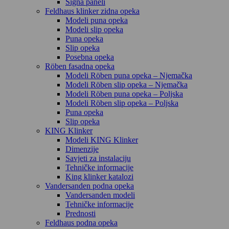
Signa paneli
Feldhaus klinker zidna opeka
Modeli puna opeka
Modeli slip opeka
Puna opeka
Slip opeka
Posebna opeka
Röben fasadna opeka
Modeli Röben puna opeka – Njemačka
Modeli Röben slip opeka – Njemačka
Modeli Röben puna opeka – Poljska
Modeli Röben slip opeka – Poljska
Puna opeka
Slip opeka
KING Klinker
Modeli KING Klinker
Dimenzije
Savjeti za instalaciju
Tehničke informacije
King klinker katalozi
Vandersanden podna opeka
Vandersanden modeli
Tehničke informacije
Prednosti
Feldhaus podna opeka