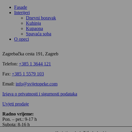
Fasade
Interijeri
Dnevni boravak
Kuhinja
Kupaona
Spavaća soba
O opeci
Zagrebačka cesta 191, Zagreb
Telefon:
+385 1 3644 121
Fax:
+385 1 5579 103
Email:
info@svijetopeke.com
Izjava o privatnosti i sigurnosti podataka
Uvjeti prodaje
Radno vrijeme:
Pon. – pet.: 9-17 h
Subota: 8-16 h