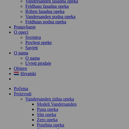
Vandersanden fasadna opeka
Feldhaus fasadna opeka
Röben fasadna opeka
Vandersanden podna opeka
Feldhaus podna opeka
Postavljanje
O opeci
Svojstva
Povijest opeke
Savjeti
O nama
O nama
Uvjeti prodaje
Objave
Hrvatski
Početna
Proizvodi
Vandersanden zidna opeka
Modeli Vandersanden
Puna opeka
Slip opeka
Zero opeka
Posebna opeka