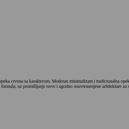
eka crvena sa karakterom. Moderan minimalizam i tradicionalna opeka, k
a formula, uz promišljanje nove i ugodno osuvremenjene arhitekture za 