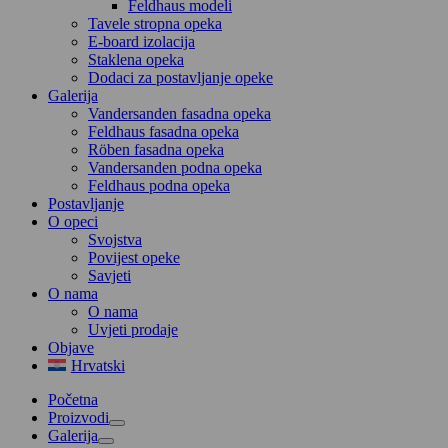
Feldhaus modeli
Tavele stropna opeka
E-board izolacija
Staklena opeka
Dodaci za postavljanje opeke
Galerija
Vandersanden fasadna opeka
Feldhaus fasadna opeka
Röben fasadna opeka
Vandersanden podna opeka
Feldhaus podna opeka
Postavljanje
O opeci
Svojstva
Povijest opeke
Savjeti
O nama
O nama
Uvjeti prodaje
Objave
Hrvatski
Početna
Proizvodi
Galerija