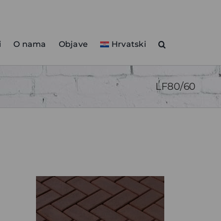
i
O nama
Objave
Hrvatski
LF80/60