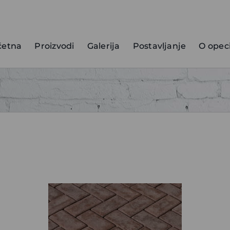
četna
Proizvodi
Galerija
Postavljanje
O opec