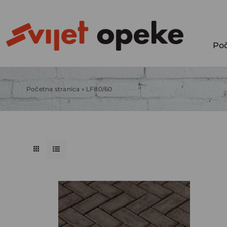
Skip
to
content
Po
Početna stranica
»
LF80/60