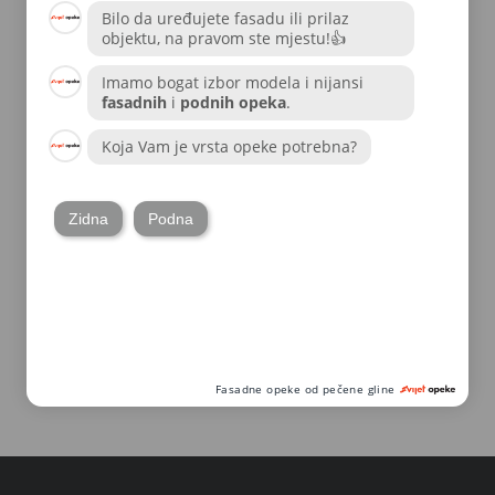
Bergerac
Cadiz
Fiore