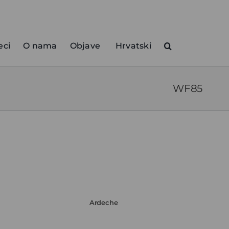
eci
O nama
Objave
Hrvatski
WF85
Ardeche