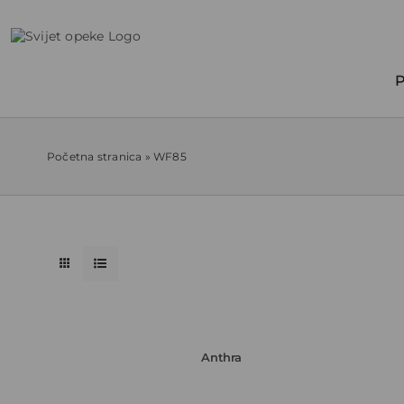
Skip
to
content
P
Početna stranica
»
WF85
Anthra