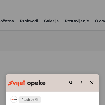
očetna
Proizvodi
Galerija
Postavljanje
O op
Aragon